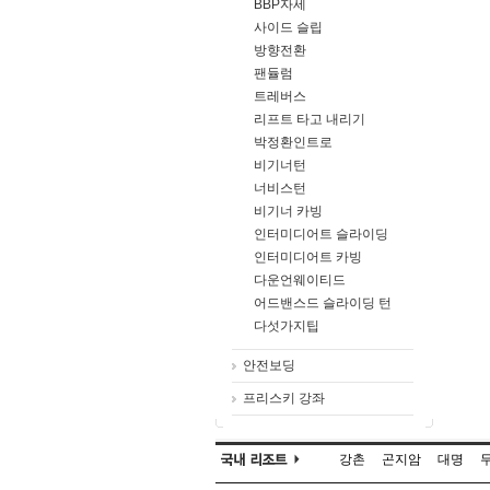
BBP자세
사이드 슬립
방향전환
팬듈럼
트레버스
리프트 타고 내리기
박정환인트로
비기너턴
너비스턴
비기너 카빙
인터미디어트 슬라이딩
인터미디어트 카빙
다운언웨이티드
어드밴스드 슬라이딩 턴
다섯가지팁
안전보딩
프리스키 강좌
강촌
곤지암
대명