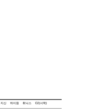
지산
하이원
휘닉스
O2(서학)