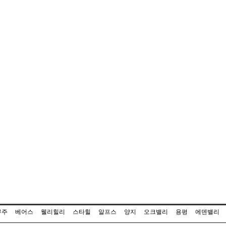
무주
베어스
웰리힐리
스타힐
알프스
양지
오크밸리
용평
에덴밸리