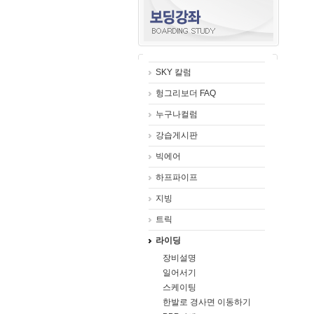
SKY 칼럼
헝그리보더 FAQ
누구나컬럼
강습게시판
빅에어
하프파이프
지빙
트릭
라이딩
장비설명
일어서기
스케이팅
한발로 경사면 이동하기