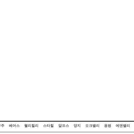
무주
베어스
웰리힐리
스타힐
알프스
양지
오크밸리
용평
에덴밸리