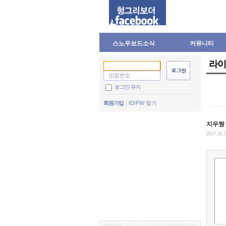
스노우보드소식
커뮤니티
라이
로그인 유지
회원가입
ID/PW 찾기
지우짱
2017.11.