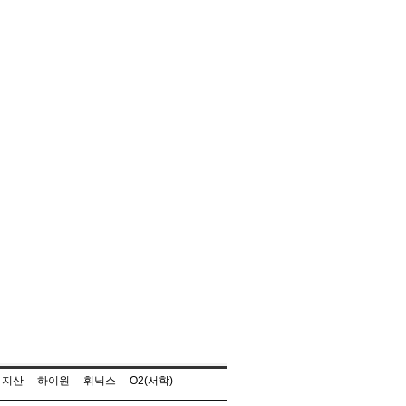
지산
하이원
휘닉스
O2(서학)