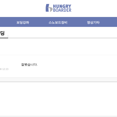
보딩강좌
스노보드장비
영상기타
딩
잘봣습니다.
08 12:23