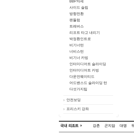
BBP자세
사이드 슬립
방향전환
팬듈럼
트레버스
리프트 타고 내리기
박정환인트로
비기너턴
너비스턴
비기너 카빙
인터미디어트 슬라이딩
인터미디어트 카빙
다운언웨이티드
어드밴스드 슬라이딩 턴
다섯가지팁
안전보딩
프리스키 강좌
강촌
곤지암
대명