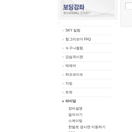
SKY 칼럼
헝그리보더 FAQ
누구나컬럼
강습게시판
빅에어
하프파이프
지빙
트릭
라이딩
장비설명
일어서기
스케이팅
한발로 경사면 이동하기