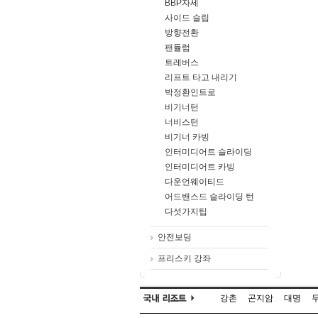
BBP자세
사이드 슬립
방향전환
팬듈럼
트레버스
리프트 타고 내리기
박정환인트로
비기너턴
너비스턴
비기너 카빙
인터미디어트 슬라이딩
인터미디어트 카빙
다운언웨이티드
어드밴스드 슬라이딩 턴
다섯가지팁
안전보딩
프리스키 강좌
강촌
곤지암
대명