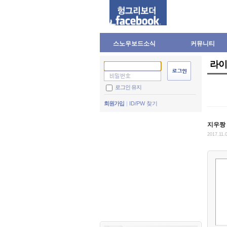
스노우보드소식
커뮤니티
라이
로그인 유지
회원가입
ID/PW 찾기
지우짱
2017.11.