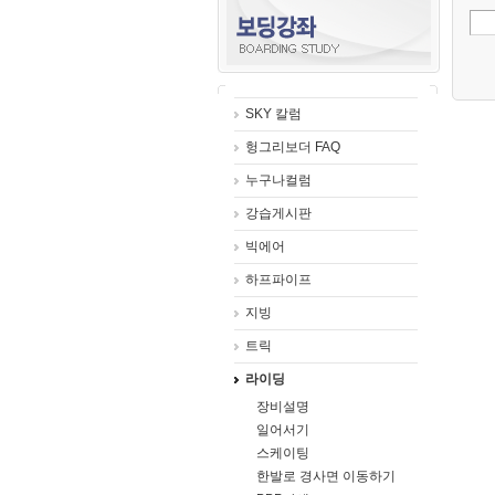
SKY 칼럼
헝그리보더 FAQ
누구나컬럼
강습게시판
빅에어
하프파이프
지빙
트릭
라이딩
장비설명
일어서기
스케이팅
한발로 경사면 이동하기