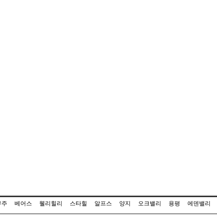
무주
베어스
웰리힐리
스타힐
알프스
양지
오크밸리
용평
에덴밸리