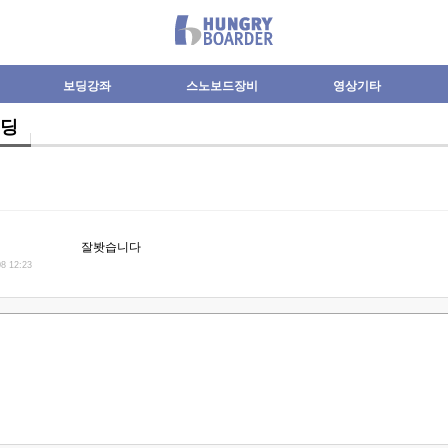
보딩강좌
스노보드장비
영상기타
딩
잘봣습니다
08 12:23