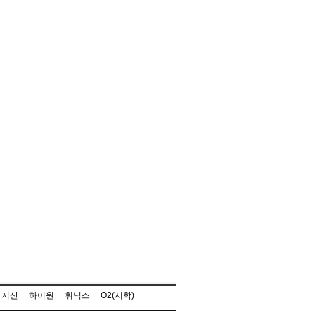
지산
하이원
휘닉스
O2(서학)