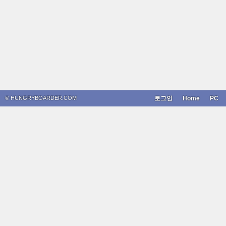
© HUNGRYBOARDER.COM
로그인
Home
PC