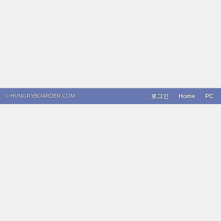
© HUNGRYBOARDER.COM
로그인
Home
PC