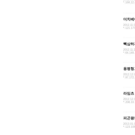
*.168.22
더치베
2012.11.
*.121.17
빽삼하
2012.11.
*.64.149
용평헝
2012.12.
*.97.172
라임츠
2012.12.
*.208.33
피곤왕
2013.01.
*.123.10