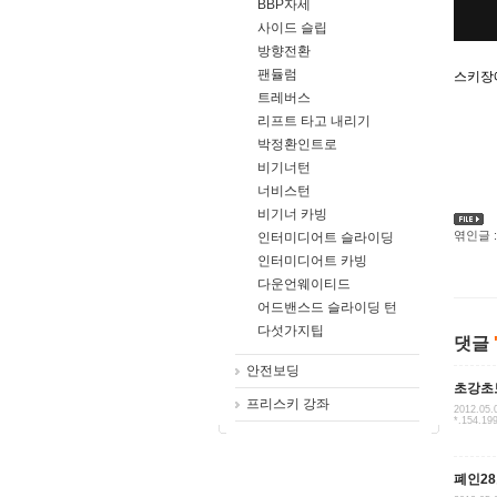
BBP자세
사이드 슬립
방향전환
팬듈럼
스키장
트레버스
리프트 타고 내리기
박정환인트로
비기너턴
너비스턴
비기너 카빙
엮인글 :
인터미디어트 슬라이딩
인터미디어트 카빙
다운언웨이티드
어드밴스드 슬라이딩 턴
다섯가지팁
댓글
안전보딩
초강초
프리스키 강좌
2012.05.
*.154.19
폐인2