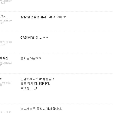
09 15:38:05
4.146
oTo
항상 좋은강습 감사드려요...3빠 ㅎ
09 18:18:50
0.27
CASI 레'별' 3 .....ㅋㅋ
09 23:38:03
3.220
째직진
요기는 5등ㅋㅋ
10 17:53:12
.45
us
안녕하세요~! 박 정환님!!!
11 03:54:27
좋은 강의 감사합니다.
.92
육~! 등...+_+
오... 새로운 동강.... 감사합니다.
13 11:19:21