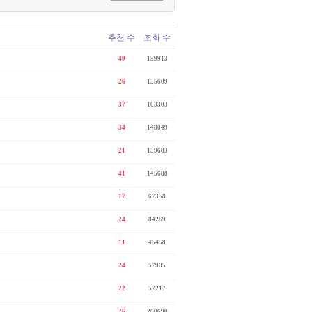
추천 수
조회 수
49
159913
26
135609
37
163303
34
148049
21
139683
41
145688
17
67358
24
84269
11
45458
24
57905
22
57217
76
260690