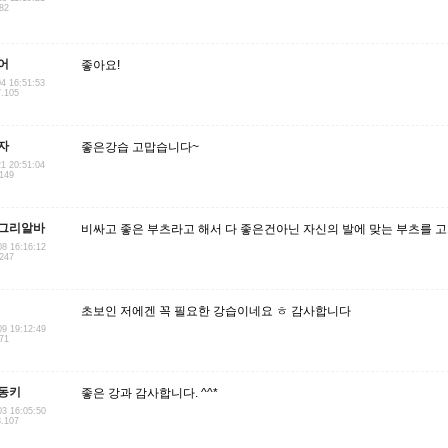
.82
어
좋아요!
04 16:51:53
7.105
자
좋은강습 고맙습니다~
21 20:51:04
.149
그리알바
비싸고 좋은 부츠라고 해서 다 좋은건아닌 자신의 발에 맞는 부츠를 
08 16:16:12
.247
초보인 저에겐 꼭 필요한 강습이네요 ㅎ 감사합니다
09 19:12:49
.71
동키
좋은 강과 감사합니다. ^^*
03 16:05:50
8.107