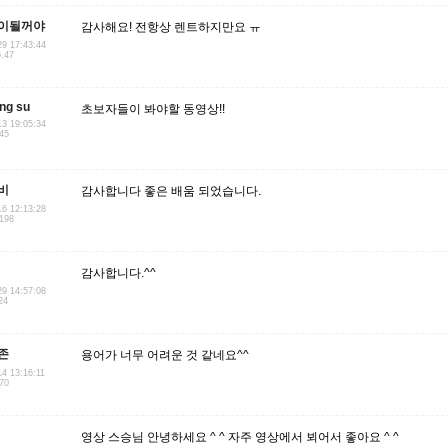
이될꺼야
감사해요! 전항상 렌트하지만요 ㅠ
29 17:43:44
6.47
ng su
초보자들이 봐야할 동영상!!
13 19:05:34
145
비
감사합니다 좋은 배움 되었습니다.
16 12:13:28
.198
감사합니다.^^
29 14:57:08
24
존
용어가 너무 어려운 것 같네요^^
14 13:16:11
.70
영상 스승님 안녕하세요 ^ ^ 자주 영상에서 뵈어서 좋아요 ^ ^