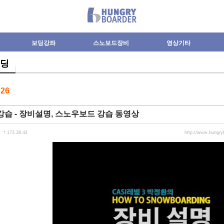
보딩강좌
스노보드장비
영상기타
딩
수
26
습 - 장비설명, 스노우보드 강습 동영상
*.173.38.44
http://www.hungr