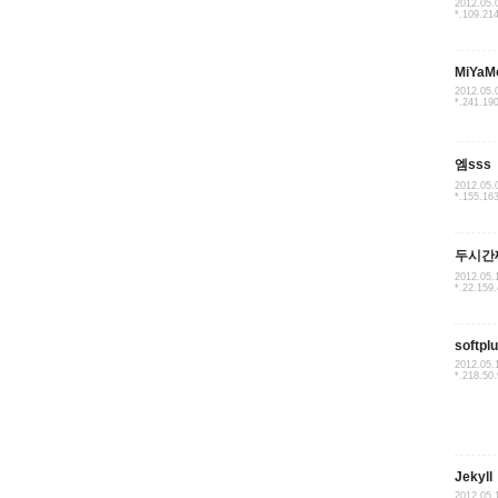
2012.05.
*.109.21
MiYaM
2012.05.
*.241.19
엠sss
2012.05.
*.155.16
두시간
2012.05.
*.22.159
softpl
2012.05.
*.218.50
Jekyll
2012.05.