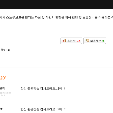
에서 스노우보드를 탈때는 자신 및 타인의 안전을 위해 헬멧 및 보호장비를 착용하고
추천 수
22
비추천 수
0
첨부 (1)
'20'
보더
항상 좋은강습 감사드려요...1빠 ㅎ
08 22:21:11
9.142
8호
항상 좋은강습 감사드려요...2빠 ㅎ