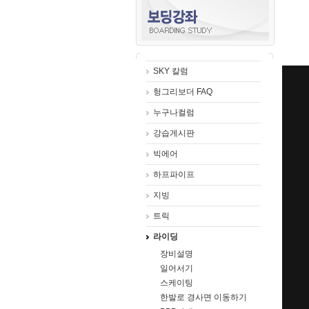
SKY 칼럼
헝그리보더 FAQ
누구나컬럼
강습게시판
빅에어
하프파이프
지빙
트릭
라이딩
장비설명
일어서기
스케이팅
한발로 경사면 이동하기