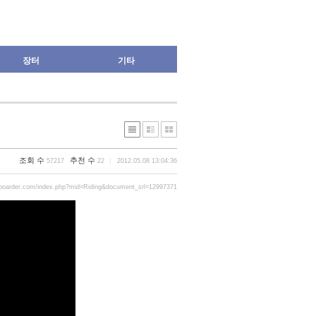
장터
기타
조회 수
추천 수
57217
22
2012.05.08 13:04:36
yboarder.com/index.php?mid=Riding&document_srl=12997371