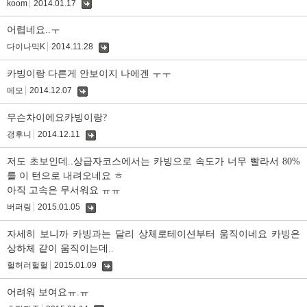
koom
2014.01.17
댓
글
어렵네요..ㅜ
다이나믹K
2014.11.28
댓
글
카빙이랑 다른게 안보이지 나에겐 ㅜㅜ
메모
2014.12.07
댓
글
무슨차이에요카빙이랑?
갱후니
2014.12.11
댓
글
저도 초보인데..상급자코스에서는 카빙으로 속도가 너무 빨라서 80%
를 이 턴으로 내려오네요 ㅎ
아직 고속은 무서워요 ㅠㅠ
버퍼링
2015.01.05
댓
글
자세히 보니까 카빙과는 달리 상체로테이션부터 움직이네요 카빙은
상하체 같이 움직이는데..
헐허러헐헐
2015.01.09
댓
글
어려워 보여요ㅠ.ㅠ