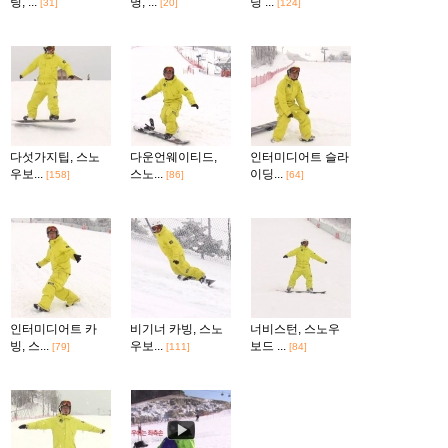
팅, ...
명, ...
딩 ...
[31]
[20]
[124]
다섯가지팁, 스노
다운언웨이티드,
인터미디어트 슬라
우보...
스노...
이딩...
[158]
[86]
[64]
인터미디어트 카
비기너 카빙, 스노
너비스턴, 스노우
빙, 스...
우보...
보드 ...
[79]
[111]
[84]