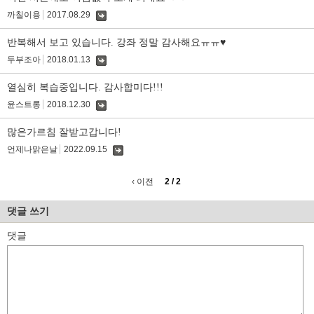
까칠이용
2017.08.29
댓
글
반복해서 보고 있습니다. 강좌 정말 감사해요ㅠㅠ♥︎
두부조아
2018.01.13
댓
글
열심히 복습중입니다. 감사합미다!!!
윤스트롱
2018.12.30
댓
글
많은가르침 잘받고갑니다!
언제나맑은날
2022.09.15
댓
글
‹ 이전
2 / 2
댓글 쓰기
댓글