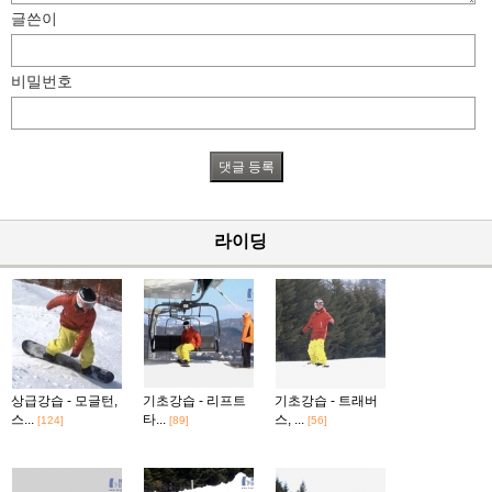
글쓴이
비밀번호
라이딩
상급강습 - 모글턴,
기초강습 - 리프트
기초강습 - 트래버
스...
타...
스, ...
[124]
[89]
[56]