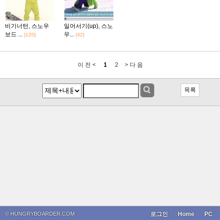
비기너턴, 스노우
일어서기(up), 스노
보드 ...
우...
[120]
[42]
이 전 <
1
2
> 다 음
목록
© HUNGRYBOARDER.COM
로그인
Home
PC