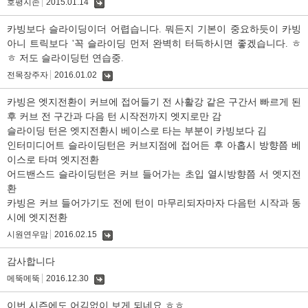
호평지존
2015.01.14
댓
글
카빙보다 슬라이딩이더 어렵습니다. 뭐든지 기본이 중요하듯이 카빙
아니 트릭보다 '꼭 슬라이딩 먼저 완벽히 터득하시면 좋겠습니다. ㅎ
ㅎ 저도 슬라이딩턴 연습중.
전목장주자
2016.01.02
댓
글
카빙은 엣지전환이 커브에 접어들기 전 사활강 같은 구간서 빠르게 된
후 커브 전 구간과 다음 턴 시작전까지 엣지로만 감
슬라이딩 턴은 엣지전환시 베이스로 타는 부분이 카빙보다 김
인터미디어트 슬라이딩턴은 커브지점에 접어든 후 아홉시 방향쯤 베
이스로 타며 엣지전환
어드밴스드 슬라이딩턴은 커브 들어가는 초입 열시방향쯤 서 엣지전
환
카빙은 커브 들어가기도 전에 턴이 마무리되자마자 다음턴 시작과 동
시에 엣지전환
시원연우맘
2016.02.15
댓
글
감사합니다
메뚝메뚝
2016.12.30
댓
글
이번 시즌에도 어김없이 보게 되네요 ㅎㅎ