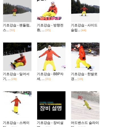
기초강습 - 팬듈럼,
기초강습 - 방향전
기초강습 - 사이드
스...
환, ...
슬립...
[50]
[35]
[44]
기초강습 - 일어서
기초강습 - BBP자
기초강습 - 한발로
기, ...
세, ...
경...
[28]
[31]
[18]
기초강습 - 스케이
기초강습 - 장비설
어드밴스드 슬라이