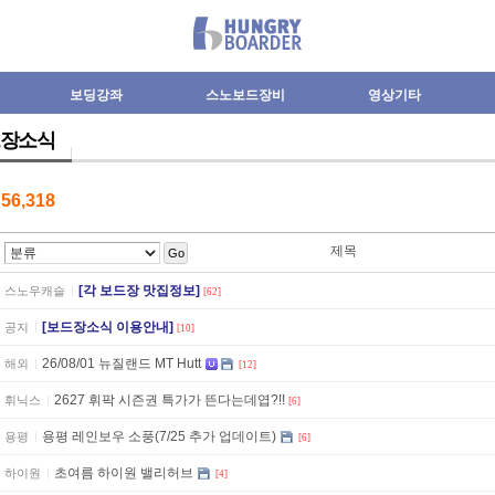
보딩강좌
스노보드장비
영상기타
장소식
수
56,318
제목
Go
[각 보드장 맛집정보]
스노우캐슬
[62]
[보드장소식 이용안내]
공지
[10]
26/08/01 뉴질랜드 MT Hutt
해외
[12]
2627 휘팍 시즌권 특가가 뜬다는데엽?!!
휘닉스
[6]
용평 레인보우 소풍(7/25 추가 업데이트)
용평
[6]
초여름 하이원 밸리허브
하이원
[4]