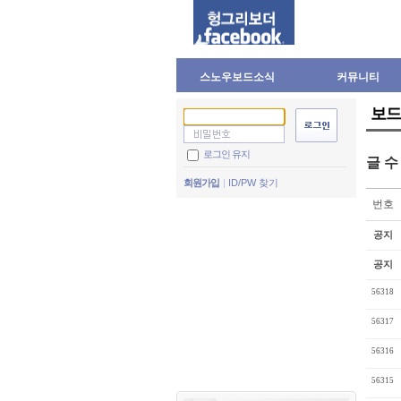
스노우보드소식
커뮤니티
보드
로그인 유지
글 
회원가입
ID/PW 찾기
번호
공지
공지
56318
56317
56316
56315