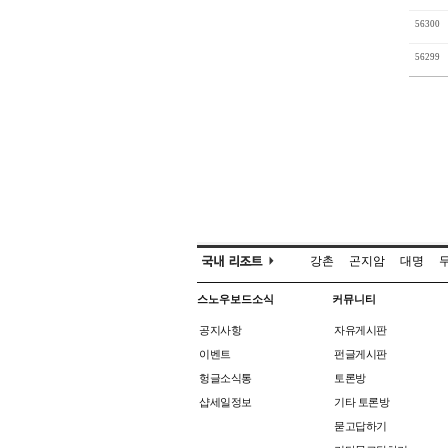
56300
56299
강촌
곤지암
대명
스노우보드소식
커뮤니티
공지사항
자유게시판
이벤트
펀글게시판
헝글소식통
토론방
샵세일정보
기타 토론방
묻고답하기