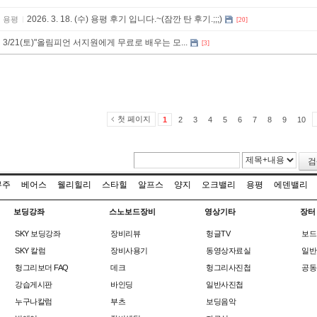
2026. 3. 18. (수) 용평 후기 입니다.~(잠깐 탄 후기.;;;)
용평
[20]
3/21(토)"올림피언 서지원에게 무료로 배우는 모...
[3]
첫 페이지
1
2
3
4
5
6
7
8
9
10
검
무주
베어스
웰리힐리
스타힐
알프스
양지
오크밸리
용평
에덴밸리
보딩강좌
스노보드장비
영상기타
장터
SKY 보딩강좌
장비리뷰
헝글TV
보드
SKY 칼럼
장비사용기
동영상자료실
일반
헝그리보더 FAQ
데크
헝그리사진첩
공동
강습게시판
바인딩
일반사진첩
누구나칼럼
부츠
보딩음악