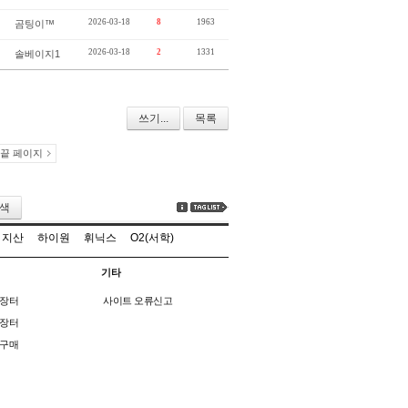
2026-03-18
8
1963
곰팅이™
2026-03-18
2
1331
솔베이지1
쓰기...
목록
끝 페이지
색
지산
하이원
휘닉스
O2(서학)
기타
장터
사이트 오류신고
장터
구매