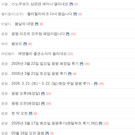
스노우보드 심판관 세미나 열리내요
서울
[5]
웰리힐리파크 다녀 왔습니다
웰리힐리(성우)
[3]
봄날의 대명
비발디
[8]
용평 리조트 모두랑 폐업이랍니다
용평
[12]
봄보드
해외
[6]
에덴벨리 좋은소식이 들리네요
에덴밸리
[13]
2026년 3월 22일 일요일 용평 폐장일 후기
용평
[16]
2026년 3월 21일 토요일 용평 후기
용평
[4]
2026. 3. 21. (토) ~ 3. 22. (일) 폐장 주말 용평 후기...
용평
[19]
용평 오후(폐장일)
용평
[22]
용평 오전(폐장일)
용평
[18]
찐 막 오전
용평
[8]
2026년 3월 17일 화요일 용평후기(렌탈부츠 후기 3탄)
용평
[12]
03월 19일 오전 용평
용평
[4]