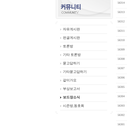
56314
56313
56312
자유게시판
56311
펀글게시판
56310
토론방
56309
기타 토론방
56308
묻고답하기
56307
기타묻고답하기
56306
같이가요
56305
부상보고서
56304
보드장소식
시즌방,동호회
56303
56302
56301