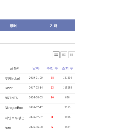
장터
기타
글쓴이
날짜
추천 수
조회 수
2019-01-09
68
131304
루카[ruka]
Rider
2017-03-14
23
115293
BRTNT6
2026-08-03
10
656
NitrogenBoo...
2026-07-17
3915
2026-07-07
8
1896
레인보우장군
jean
2026-06-20
6
1889