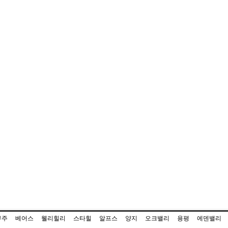
무주
베어스
웰리힐리
스타힐
알프스
양지
오크밸리
용평
에덴밸리