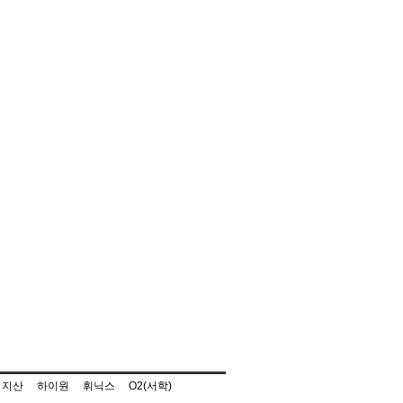
지산
하이원
휘닉스
O2(서학)