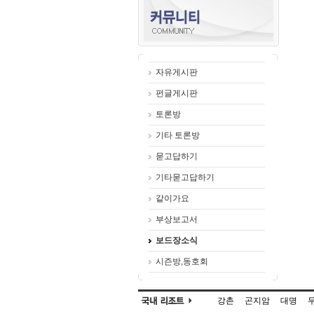
자유게시판
펀글게시판
토론방
기타 토론방
묻고답하기
기타묻고답하기
같이가요
부상보고서
보드장소식
시즌방,동호회
강촌
곤지암
대명