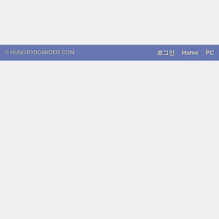
© HUNGRYBOARDER.COM
로그인
Home
PC