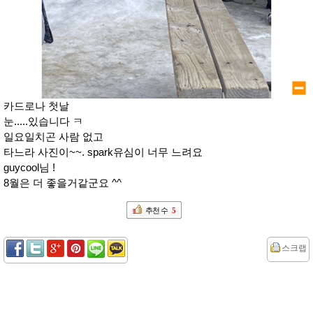
카드로나 첫날
눈.....있습니다 ㅋ
일요일치곤 사람 없고
타느라 사진이~~. spark유심이 너무 느려요
guycool님 !
8월은 더 좋을거같군요 ^^
추천 수
5
스크랩