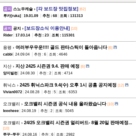
[각 보드장 맛집정보]
공지
스노우캐슬 ›
[62]
루카[ruka]
19.01.09
추천 : 68
조회 : 131313
[보드장소식 이용안내]
공지
공지 ›
[10]
Rider
17.03.14
추천 : 23
조회 : 115301
여러부우우운!!!! 골드 판타스틱이 돌아옵니다
용평 ›
[6]
cabbi
24.09.04
추천 : 6
조회 : 4646
지산 2425 시즌권 9.4. 판매 예정
지산 ›
[6]
양지빌런
24.08.30
추천 : 2
조회 : 4714
2425 휘닉스파크 9.4(수) 오후 1시 공홈 공지예정
휘닉스 ›
[12]
Vivian0072
24.08.28
추천 : 5
조회 : 6353
오크밸리 시즌권 공식 내용 올라왔습니다
오크밸리 ›
[10]
leeeheee
24.08.19
추천 : 2
조회 : 5045
24/25 오크밸리 시즌권 얼리버드- 8월 20일 판매예정...
오크밸리 ›
[10]
쭈꾸~쭈꾸
24.08.16
추천 : 6
조회 : 2982