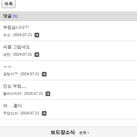
목록
댓글
[5]
부럽습니다!!!
슈소
2024.07.21
댓
글
피클 그립네요
냥만
2024.07.21
댓
글
ㅜㅜ
곰팅이™
2024.07.21
댓
글
진심 부럽,,,,
물러서지마
2024.07.21
댓
글
와.....좋다..
무당신선
2024.07.21
댓
글
보드장소식
분류