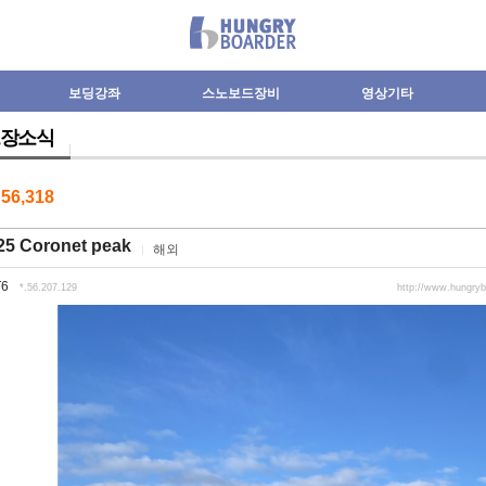
보딩강좌
스노보드장비
영상기타
장소식
수
56,318
.25 Coronet peak
해외
T6
*.56.207.129
http://www.hungry