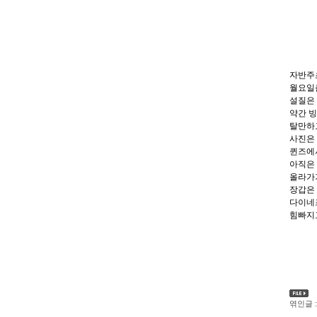
자반주
월요일출국
설질은
약간 빙
탈만하고
사진은
퀸즈에
아직은
올라가
장갑은 
다이네
힘빠지고 
엮인글 :