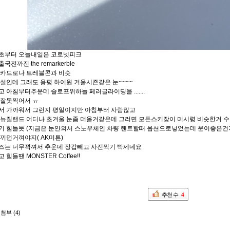
초부터 오늘내일은 코로넷피크
전까진 the remarkerble
 카드로나 트레블콘과 비슷
설인데 그래도 용평 하이원 겨울시즌같은 눈~~~~
 아침부터추운데 슬로프위하늘 페러글라이딩을 .......
 잘못찍어서 ㅠ
서 가까워서 그런지 평일이지만 아침부터 사람많고
 뉴질랜드 어디나 초겨울 눈좀 더올거같은데 그러면 모든스키장이 미시령 비슷한거
기 힘들듯 (지금은 눈안외서 스노우체인 차량 랜트할때 옵션으로넣었는데 운이좋은건
끼던거껴야지( AK미튼)
즈는 너무꽉껴서 추운데 장갑빼고 사진찍기 빡세네요
힘들땐 MONSTER Coffee!!
추천 수
4
첨부 (4)