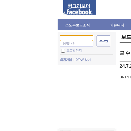
스노우보드소식
커뮤니티
보드
로그인 유지
글 
회원가입
ID/PW 찾기
24.7
BRTN