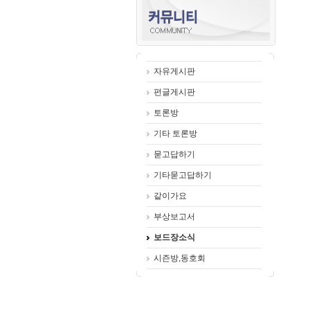
자유게시판
펀글게시판
토론방
기타 토론방
묻고답하기
기타묻고답하기
같이가요
부상보고서
보드장소식
시즌방,동호회