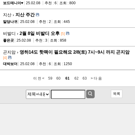
보드매니아♥
25.02.08
추천 : 6
조회 : 800
지산 주간
지산 ›
말당나귀
25.02.08
추천 : 2
조회 : 445
2월 8일 비발디 오후
비발디 ›
[5]
좋은곳
25.02.08
추천 : 3
조회 : 858
영하14도 핫팩이 필요해요 2/8(토) 7시~9시 까지 곤지암
곤지암 ›
[4]
대박보더
25.02.08
추천 : 6
조회 : 1250
이 전 <
59
60
61
62
63
> 다 음
목록