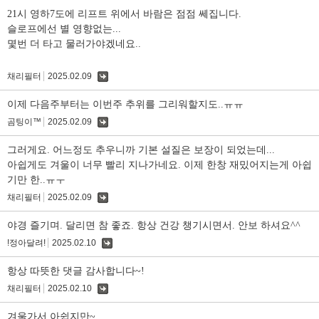
21시 영하7도에 리프트 위에서 바람은 점점 쎄집니다.
슬로프에선 별 영향없는...
몇번 더 타고 물러가야겠네요..
채리필터
2025.02.09
댓
글
이제 다음주부터는 이번주 추위를 그리워할지도..ㅠㅠ
곰팅이™
2025.02.09
댓
글
그러게요. 어느정도 추우니까 기본 설질은 보장이 되었는데...
아쉽게도 겨울이 너무 빨리 지나가네요. 이제 한창 재밌어지는게 아쉽
기만 한..ㅠㅜ
채리필터
2025.02.09
댓
글
야경 즐기며. 달리면 참 좋죠. 항상 건강 챙기시면서. 안보 하셔요^^
!정아달려!
2025.02.10
댓
글
항상 따뜻한 댓글 감사합니다~!
채리필터
2025.02.10
댓
글
겨울가서 아쉽지만~