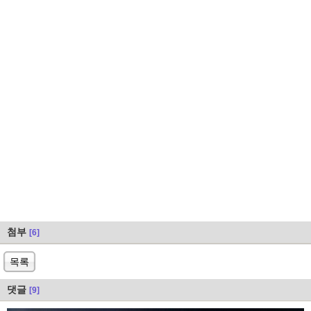
첨부
[6]
목록
댓글
[9]