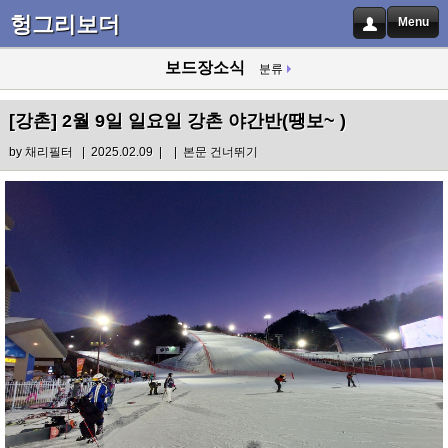
헝그리보더
Menu
보드장소식
분류
[강촌]
2월 9일 일요일 강촌 야간반(땡보~ )
by
채리필터
| 2025.02.09 |
|
본문 건너뛰기