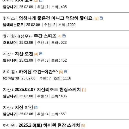
지산 오후
지산 ›
[2]
말당나귀
25.02.09
추천 : 1
조회 : 405
엄청나게 좋은건 아니고 적당히 좋아요.
휘닉스 ›
[2]
밤에피는준호
25.02.09
추천 : 5
조회 : 1002
주간 스따뜨
웰리힐리(성우) ›
[4]
호요보더
25.02.09
추천 : 3
조회 : 923
지산 오전
지산 ›
[4]
말당나귀
25.02.09
추천 : 3
조회 : 452
하이원 주간~야간^^
하이원 ›
[6]
!정아달려!
25.02.08
추천 : 7
조회 : 1116
2025.02.07 지산리조트 현장스케치
지산 ›
[1]
말당나귀
25.02.08
추천 : 1
조회 : 406
지산 야간
지산 ›
말당나귀
25.02.08
추천 : 4
조회 : 551
2025.2.8(토) 하이원 현장 스케치
하이원 ›
[5]