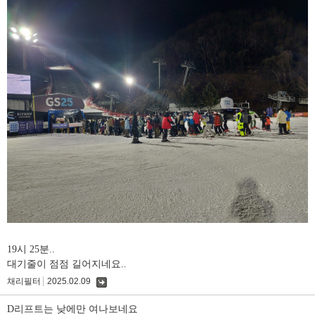
19시 25분..
대기줄이 점점 길어지네요..
채리필터
2025.02.09
댓
글
D리프트는 낮에만 여나보네요