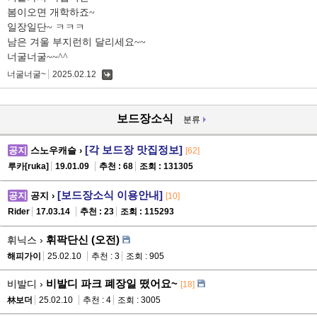
봄이오면 개학하죠~
일장일단~ ㅋㅋㅋ
남은 겨울 부지런히 달리세요~~
너굴너굴~~^^
너굴너굴~
2025.02.12
댓
글
보드장소식
분류
[각 보드장 맛집정보]
공지
스노우캐슬 ›
[62]
루카[ruka]
19.01.09
추천 : 68
조회 : 131305
[보드장소식 이용안내]
공지
공지 ›
[10]
Rider
17.03.14
추천 : 23
조회 : 115293
휘팍단신 (오전)
휘닉스 ›
해피가이
25.02.10
추천 : 3
조회 : 905
비발디 파크 폐장일 떴어요~
비발디 ›
[18]
林보더
25.02.10
추천 : 4
조회 : 3005