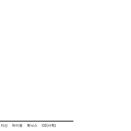
지산
하이원
휘닉스
O2(서학)