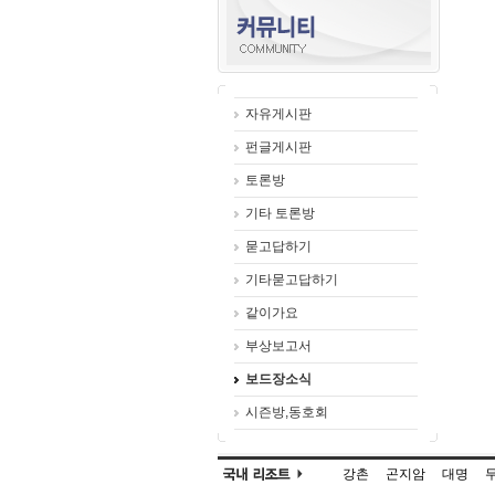
자유게시판
펀글게시판
토론방
기타 토론방
묻고답하기
기타묻고답하기
같이가요
부상보고서
보드장소식
시즌방,동호회
강촌
곤지암
대명