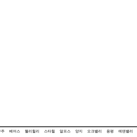
무주
베어스
웰리힐리
스타힐
알프스
양지
오크밸리
용평
에덴밸리