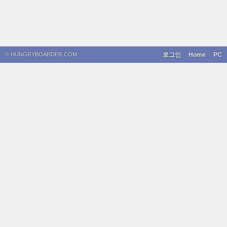
© HUNGRYBOARDER.COM
로그인
Home
PC