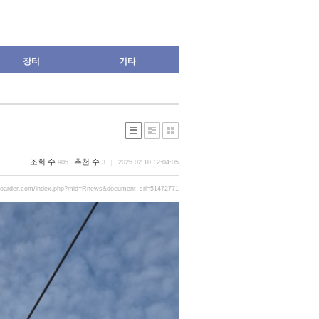
장터
기타
조회 수
추천 수
905
3
2025.02.10 12:04:05
boarder.com/index.php?mid=Rnews&document_srl=51472771