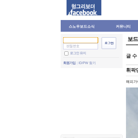
스노우보드소식
커뮤니티
보드
로그인 유지
글 
회원가입
ID/PW 찾기
휘팍단
해피가