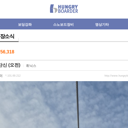
보딩강좌
스노보드장비
영상기타
장소식
수
56,318
신 (오전)
휘닉스
이
*.101.69.212
http://www.hungry