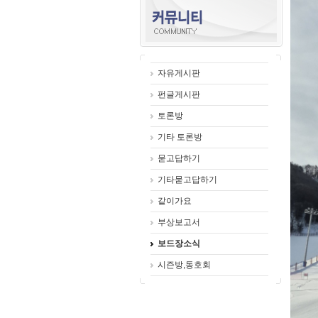
자유게시판
펀글게시판
토론방
기타 토론방
묻고답하기
기타묻고답하기
같이가요
부상보고서
보드장소식
시즌방,동호회