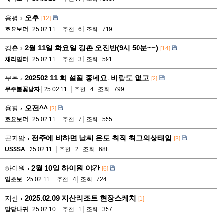
오후
용평 ›
[12]
호요보더
25.02.11
추천 : 6
조회 : 719
2월 11일 화요일 강촌 오전반(9시 50분~~)
강촌 ›
[14]
채리필터
25.02.11
추천 : 3
조회 : 591
202502 11 화 설질 좋네요. 바람도 없고
무주 ›
[2]
무주불꽃남자
25.02.11
추천 : 4
조회 : 799
오전^^
용평 ›
[2]
호요보더
25.02.11
추천 : 7
조회 : 555
전주에 비하면 날씨 온도 최적 최고의상태임
곤지암 ›
[3]
USSSA
25.02.11
추천 : 2
조회 : 688
2월 10일 하이원 야간
하이원 ›
[6]
임초보
25.02.11
추천 : 4
조회 : 724
2025.02.09 지산리조트 현장스케치
지산 ›
[1]
말당나귀
25.02.10
추천 : 1
조회 : 357