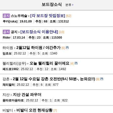
보드장소식
분류
[각 보드장 맛집정보]
공지
스노우캐슬 ›
[62]
루카[ruka]
19.01.09
추천 : 68
조회 : 131312
[보드장소식 이용안내]
공지
공지 ›
[10]
Rider
17.03.14
추천 : 23
조회 : 115300
2월12일 하이원 / 야간추가
하이원 ›
[6]
임초보
25.02.12
추천 : 5
조회 : 1340
오늘 웰리힐리 꿀이에요
웰리힐리(성우) ›
[4]
페드로1982
25.02.12
추천 : 12
조회 : 1492
2월 12일 수요일 강촌 오전반(9시 50분-, 눈와요!!)
강촌 ›
[9]
채리필터
25.02.12
추천 : 6
조회 : 677
지산 건설 파우더
지산 ›
몸따로마음따로
25.02.12
추천 : 1
조회 : 822
비발디 오전 현재상황
비발디 ›
[7]