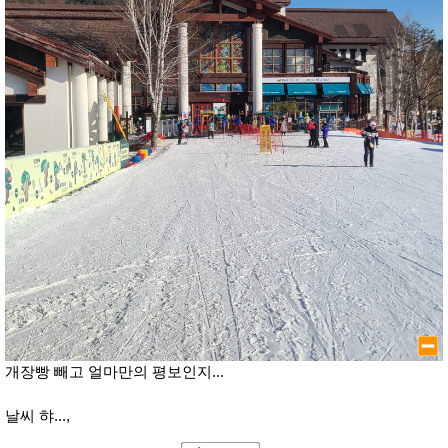
개장빵 빼고 얼마만의 평보인지...
날씨 햐...,