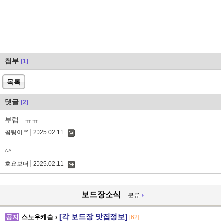
첨부
[1]
목록
댓글
[2]
부럽...ㅠㅠ
곰팅이™
2025.02.11
댓
글
^^
호요보더
2025.02.11
댓
글
보드장소식
분류
[각 보드장 맛집정보]
공지
스노우캐슬 ›
[62]