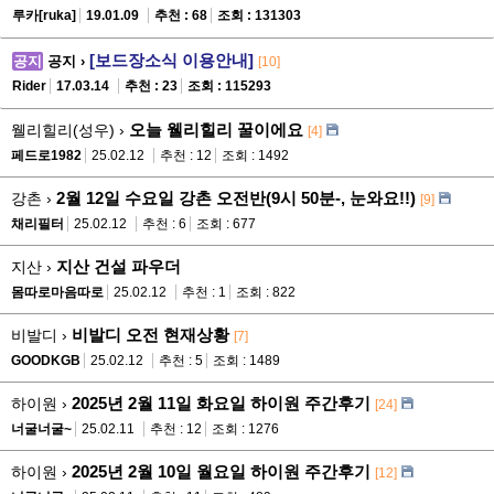
루카[ruka]
19.01.09
추천 : 68
조회 : 131303
[보드장소식 이용안내]
공지
공지 ›
[10]
Rider
17.03.14
추천 : 23
조회 : 115293
오늘 웰리힐리 꿀이에요
웰리힐리(성우) ›
[4]
페드로1982
25.02.12
추천 : 12
조회 : 1492
2월 12일 수요일 강촌 오전반(9시 50분-, 눈와요!!)
강촌 ›
[9]
채리필터
25.02.12
추천 : 6
조회 : 677
지산 건설 파우더
지산 ›
몸따로마음따로
25.02.12
추천 : 1
조회 : 822
비발디 오전 현재상황
비발디 ›
[7]
GOODKGB
25.02.12
추천 : 5
조회 : 1489
2025년 2월 11일 화요일 하이원 주간후기
하이원 ›
[24]
너굴너굴~
25.02.11
추천 : 12
조회 : 1276
2025년 2월 10일 월요일 하이원 주간후기
하이원 ›
[12]