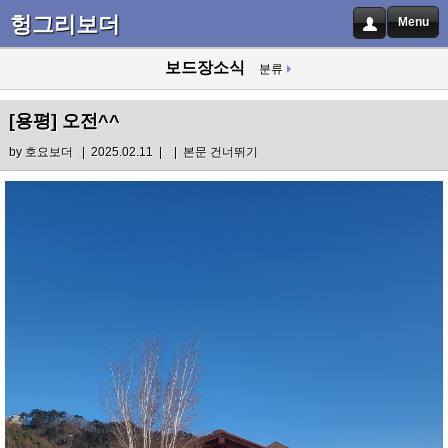
헝그리보더
Menu
보드장소식
분류
[용평]
오전^^
by
호요보더
| 2025.02.11 |
|
본문 건너뛰기