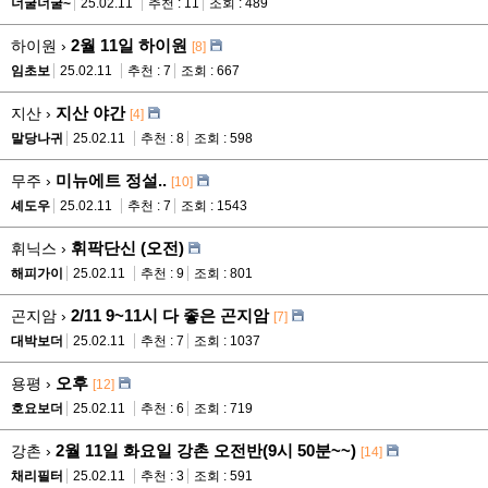
너굴너굴~
25.02.11
추천 : 11
조회 : 489
2월 11일 하이원
하이원 ›
[8]
임초보
25.02.11
추천 : 7
조회 : 667
지산 야간
지산 ›
[4]
말당나귀
25.02.11
추천 : 8
조회 : 598
미뉴에트 정설..
무주 ›
[10]
셰도우
25.02.11
추천 : 7
조회 : 1543
휘팍단신 (오전)
휘닉스 ›
해피가이
25.02.11
추천 : 9
조회 : 801
2/11 9~11시 다 좋은 곤지암
곤지암 ›
[7]
대박보더
25.02.11
추천 : 7
조회 : 1037
오후
용평 ›
[12]
호요보더
25.02.11
추천 : 6
조회 : 719
2월 11일 화요일 강촌 오전반(9시 50분~~)
강촌 ›
[14]
채리필터
25.02.11
추천 : 3
조회 : 591