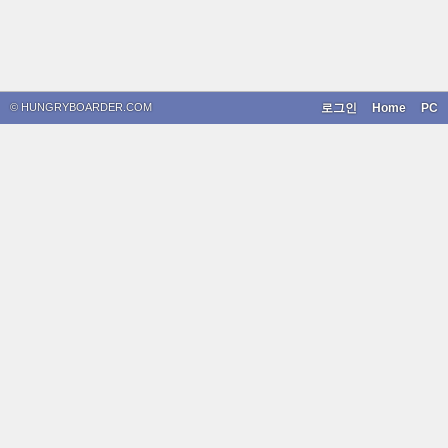
© HUNGRYBOARDER.COM
로그인
Home
PC