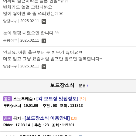
어짜피 출근이라는 슬픈 현실~ㅠㅠ
반차라도 쓸걸 그랬나봐요
많이 쌓이면 속 좀 쓰리겠는데요
말당나귀
2025.02.11
댓
글
눈이 펑펑 내렸으면 합니다.^^
곰팅이™
2025.02.11
댓
글
안되요. 아침 출근부터 눈 치우기 싫어요ㅋ
더도 말고 그냥 요즘처럼 범프만 많으면 행복합니다~
말당나귀
2025.02.11
댓
글
보드장소식
분류
[각 보드장 맛집정보]
공지
스노우캐슬 ›
[62]
루카[ruka]
19.01.09
추천 : 68
조회 : 131313
[보드장소식 이용안내]
공지
공지 ›
[10]
Rider
17.03.14
추천 : 23
조회 : 115301