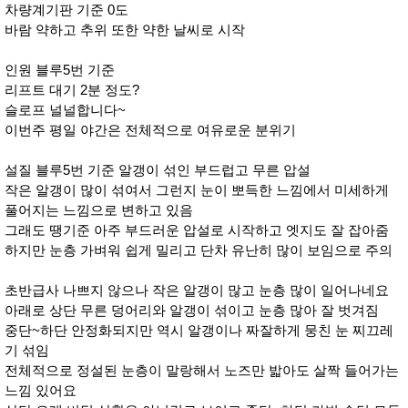
차량계기판 기준 0도
바람 약하고 추위 또한 약한 날씨로 시작
인원 블루5번 기준
리프트 대기 2분 정도?
슬로프 널널합니다~
이번주 평일 야간은 전체적으로 여유로운 분위기
설질 블루5번 기준 알갱이 섞인 부드럽고 무른 압설
작은 알갱이 많이 섞여서 그런지 눈이 뽀득한 느낌에서 미세하게
풀어지는 느낌으로 변하고 있음
그래도 땡기준 아주 부드러운 압설로 시작하고 엣지도 잘 잡아줌
하지만 눈층 가벼워 쉽게 밀리고 단차 유난히 많이 보임으로 주의
초반급사 나쁘지 않으나 작은 알갱이 많고 눈층 많이 일어나네요
아래로 상단 무른 덩어리와 알갱이 섞이고 눈층 많아 잘 벗겨짐
중단~하단 안정화되지만 역시 알갱이나 짜잘하게 뭉친 눈 찌끄레
기 섞임
전체적으로 정설된 눈층이 말랑해서 노즈만 밟아도 살짝 들어가는
느낌 있어요