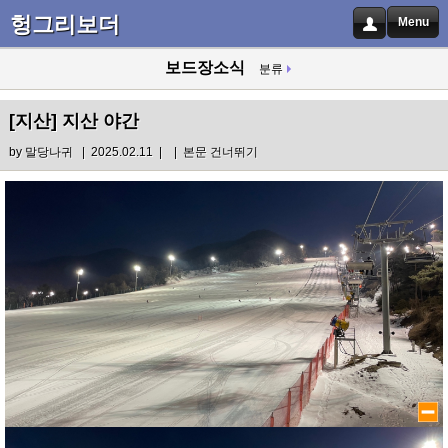
헝그리보더
Menu
보드장소식
분류
[지산]
지산 야간
by
말당나귀
| 2025.02.11 |
|
본문 건너뛰기