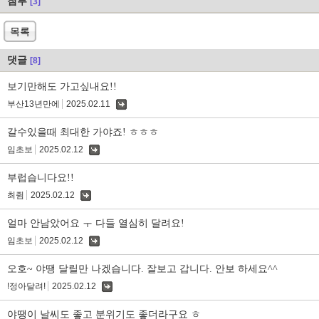
첨부
[3]
목록
댓글
[8]
보기만해도 가고싶내요!!
부산13년만에
2025.02.11
댓
글
갈수있을때 최대한 가야죠! ㅎㅎㅎ
임초보
2025.02.12
댓
글
부럽습니다요!!
최쥠
2025.02.12
댓
글
얼마 안남았어요 ㅜ 다들 열심히 달려요!
임초보
2025.02.12
댓
글
오호~ 야땡 달릴만 나겠습니다. 잘보고 갑니다. 안보 하세요^^
!정아달려!
2025.02.12
댓
글
야땡이 날씨도 좋고 분위기도 좋더라구요 ㅎ