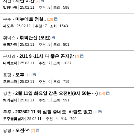
지산 야간
지산 ›
[4]
말당나귀
25.02.11
추천 : 8
조회 : 598
미뉴에트 정설..
무주 ›
[10]
셰도우
25.02.11
추천 : 7
조회 : 1543
휘팍단신 (오전)
휘닉스 ›
해피가이
25.02.11
추천 : 9
조회 : 801
2/11 9~11시 다 좋은 곤지암
곤지암 ›
[7]
대박보더
25.02.11
추천 : 7
조회 : 1037
오후
용평 ›
[12]
호요보더
25.02.11
추천 : 6
조회 : 719
2월 11일 화요일 강촌 오전반(9시 50분~~)
강촌 ›
[14]
채리필터
25.02.11
추천 : 3
조회 : 591
202502 11 화 설질 좋네요. 바람도 없고
무주 ›
[2]
무주불꽃남자
25.02.11
추천 : 4
조회 : 799
오전^^
용평 ›
[2]