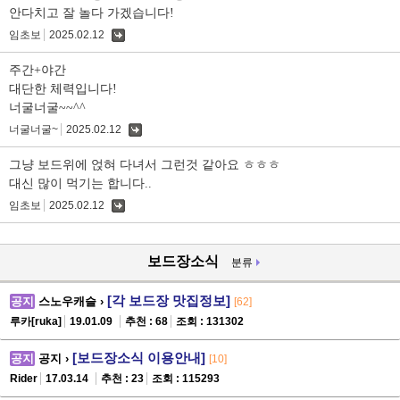
안다치고 잘 놀다 가겠습니다!
임초보
2025.02.12
댓
글
주간+야간
대단한 체력입니다!
너굴너굴~~^^
너굴너굴~
2025.02.12
댓
글
그냥 보드위에 얹혀 다녀서 그런것 같아요 ㅎㅎㅎ
대신 많이 먹기는 합니다..
임초보
2025.02.12
댓
글
보드장소식
분류
[각 보드장 맛집정보]
공지
스노우캐슬 ›
[62]
루카[ruka]
19.01.09
추천 : 68
조회 : 131302
[보드장소식 이용안내]
공지
공지 ›
[10]
Rider
17.03.14
추천 : 23
조회 : 115293