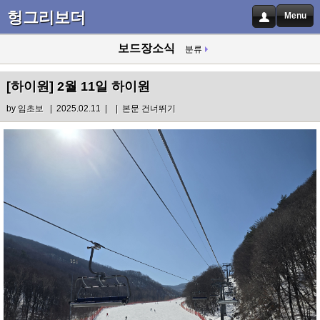
헝그리보더
Menu
보드장소식
분류
[하이원]
2월 11일 하이원
by
임초보
| 2025.02.11 |
|
본문 건너뛰기