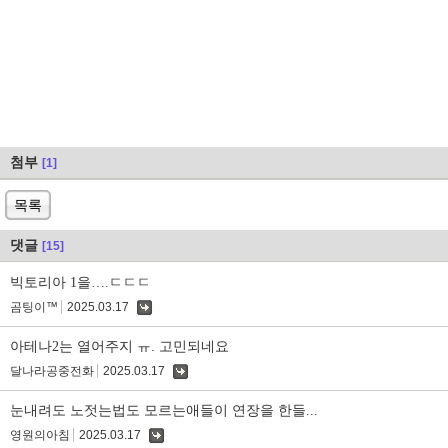
첨부
[1]
목록
댓글
[15]
빅토리아 1을….ㄷㄷㄷ
곰팅이™
2025.03.17
댓
글
아테나2는 열어주지 ㅠ. 고민되네요
달나라공중전화
2025.03.17
댓
글
눈내려도 노젓는법도 모르는애들이 연장을 한들...
영원의아침
2025.03.17
댓