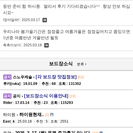
글
등반 준비 함 하시죵. 멀리서 후기 기다리겠습니다^^ 항상 안보 하십
시요~
!정아달려!
2025.03.17
댓
글
우리나라 봄가을기간은 점점줄고 여름겨울은 점점길어지고 좀있으면
1년중 여름반년 겨울반년 될듯
촉촉이보더
2025.03.18
댓
글
보드장소식
분류
[각 보드장 맛집정보]
공지
스노우캐슬 ›
[62]
루카[ruka]
19.01.09
추천 : 68
조회 : 131302
[보드장소식 이용안내]
공지
공지 ›
[10]
Rider
17.03.14
추천 : 23
조회 : 115293
하이원현재..
하이원 ›
[2]
East_k
25.03.18
추천 : 5
조회 : 2551
2025. 3. 17. (월) 용평 주간후기 입니다.
용평 ›