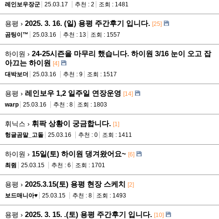
레인보우장군
25.03.17
추천 : 2
조회 : 1481
2025. 3. 16. (일) 용평 주간후기 입니다.
용평 ›
[25]
곰팅이™
25.03.16
추천 : 13
조회 : 1557
24-25시즌을 마무리 했습니다. 하이원 3/16 눈이 오고 잡
하이원 ›
아끄는 하이원
[4]
대박보더
25.03.16
추천 : 9
조회 : 1517
레인보우 1,2 일주일 연장운영
용평 ›
[14]
warp
25.03.16
추천 : 8
조회 : 1803
휘팍 상황이 궁금합니다.
휘닉스 ›
[1]
헝글곰말_고돌
25.03.16
추천 : 0
조회 : 1411
15일(토) 하이원 댕겨왔어요~
하이원 ›
[6]
최쥠
25.03.15
추천 : 6
조회 : 1701
2025.3.15(토) 용평 현장 스케치
용평 ›
[2]
보드매니아♥
25.03.15
추천 : 8
조회 : 1493
2025. 3. 15. .(토) 용평 주간후기 입니다.
용평 ›
[10]