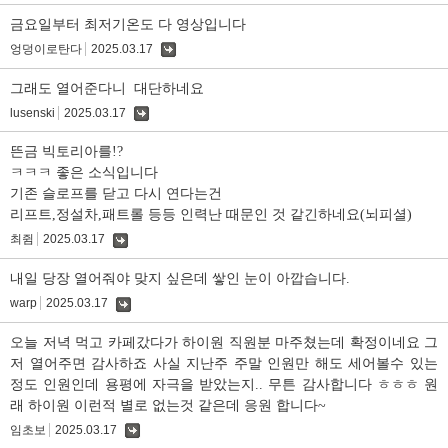
글
금요일부터 최저기온도 다 영상입니다
엉덩이로탄다
2025.03.17
댓
글
그래도 열어준다니 대단하네요
lusenski
2025.03.17
댓
글
뜬금 빅토리아를!?
ㅋㅋㅋ 좋은 소식입니다
기존 슬로프를 닫고 다시 연다는건
리프트,정설차,패트롤 등등 인력난 때문인 것 같긴하네요(뇌피셜)
최쥠
2025.03.17
댓
글
내일 당장 열어줘야 맞지 싶은데 쌓인 눈이 아깝습니다.
warp
2025.03.17
댓
글
오늘 저녁 먹고 카페갔다가 하이원 직원분 마주쳤는데 확정이네요 그
저 열어주면 감사하죠 사실 지난주 주말 인원만 해도 세어볼수 있는
정도 인원인데 용평에 자극을 받았는지.. 무튼 감사합니다 ㅎㅎㅎ 원
래 하이원 이런적 별로 없는것 같은데 응원 합니다~
임초보
2025.03.17
댓