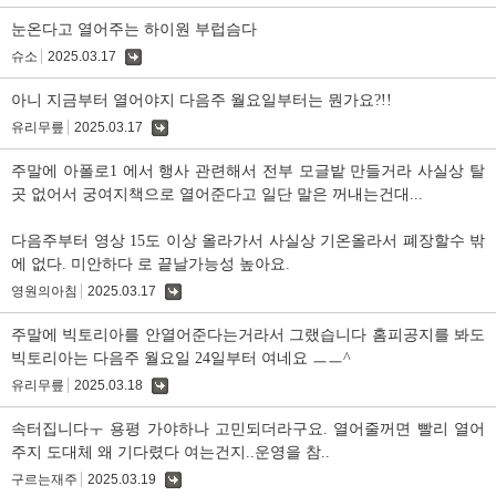
글
눈온다고 열어주는 하이원 부럽슴다
슈소
2025.03.17
댓
글
아니 지금부터 열어야지 다음주 월요일부터는 뭔가요?!!
유리무릎
2025.03.17
댓
글
주말에 아폴로1 에서 행사 관련해서 전부 모글밭 만들거라 사실상 탈
곳 없어서 궁여지책으로 열어준다고 일단 말은 꺼내는건대...
다음주부터 영상 15도 이상 올라가서 사실상 기온올라서 폐장할수 밖
에 없다. 미안하다 로 끝날가능성 높아요.
영원의아침
2025.03.17
댓
글
주말에 빅토리아를 안열어준다는거라서 그랬습니다 홈피공지를 봐도
빅토리아는 다음주 월요일 24일부터 여네요 ㅡㅡ^
유리무릎
2025.03.18
댓
글
속터집니다ㅜ 용평 가야하나 고민되더라구요. 열어줄꺼면 빨리 열어
주지 도대체 왜 기다렸다 여는건지..운영을 참..
구르는재주
2025.03.19
댓