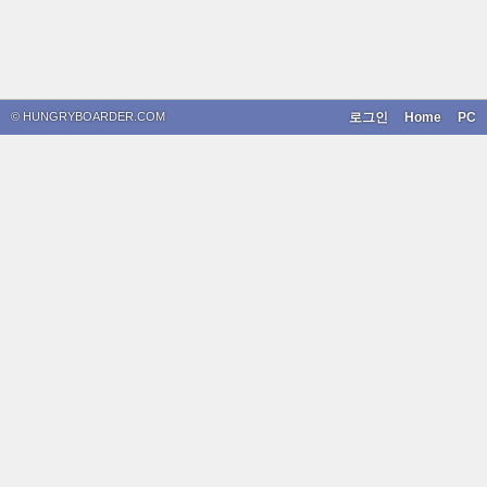
© HUNGRYBOARDER.COM
로그인
Home
PC