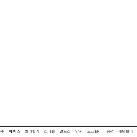
무주
베어스
웰리힐리
스타힐
알프스
양지
오크밸리
용평
에덴밸리