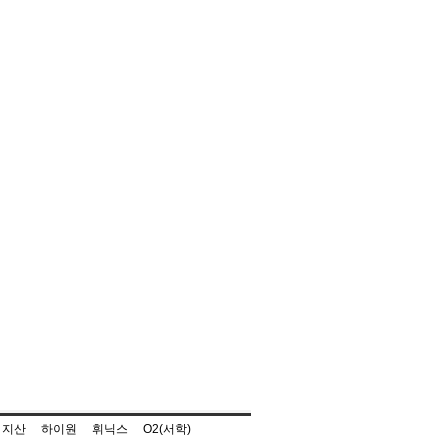
지산
하이원
휘닉스
O2(서학)