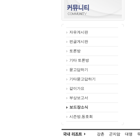
자유게시판
펀글게시판
토론방
기타 토론방
묻고답하기
기타묻고답하기
같이가요
부상보고서
보드장소식
시즌방,동호회
강촌
곤지암
대명