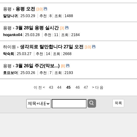
용평 오전
용평 ›
[10]
말당나귀
25.03.29
추천 : 8
조회 : 1488
3월 28일 용평 실시간
용평 ›
[3]
hoganko04
25.03.28
추천 : 11
조회 : 2184
생각외로 탈만합니다 27일 오전
하이원 ›
[10]
탁숙희
25.03.27
추천 : 14
조회 : 2668
3월 26일 주간(막보...)
용평 ›
[8]
호요보더
25.03.26
추천 : 7
조회 : 2193
이 전 <
43
44
45
46
47
> 다 음
목록