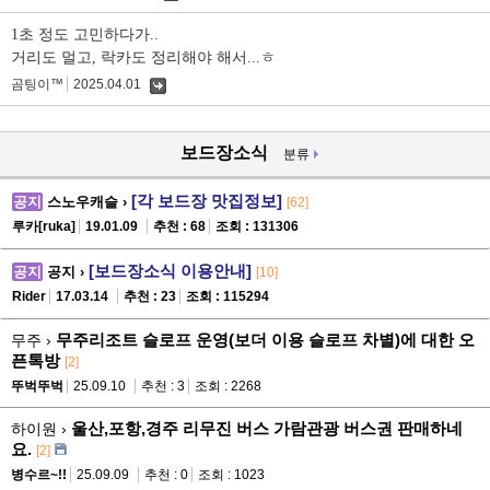
글
1초 정도 고민하다가..
거리도 멀고, 락카도 정리해야 해서...ㅎ
곰팅이™
2025.04.01
댓
글
보드장소식
분류
[각 보드장 맛집정보]
공지
스노우캐슬 ›
[62]
루카[ruka]
19.01.09
추천 : 68
조회 : 131306
[보드장소식 이용안내]
공지
공지 ›
[10]
Rider
17.03.14
추천 : 23
조회 : 115294
무주리조트 슬로프 운영(보더 이용 슬로프 차별)에 대한 오
무주 ›
픈톡방
[2]
뚜벅뚜벅
25.09.10
추천 : 3
조회 : 2268
울산,포항,경주 리무진 버스 가람관광 버스권 판매하네
하이원 ›
요.
[2]
병수르~!!
25.09.09
추천 : 0
조회 : 1023