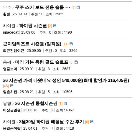
무주 스키 보드 전용 슬롭 ~~
무주 ›
[6]
휠링
25.09.09
추천 : 1
조회 : 2965
하이원 시즌권
하이원 ›
[2]
spacecat
25.09.06
추천 : 0
조회 : 4490
곤지암리조트 시즌권 (임직원)
[11]
퇴근전엔야근
25.09.05
추천 : 0
조회 : 3265
미리 가본 용평 골드 슬로프
용평 ›
[6]
엉클보더
25.09.01
추천 : 8
조회 : 2687
x6 시즌권 가격 나왔네요 성인 549,000원(최대 할인가 316,405원)
[45]
일촌치킨
25.08.21
추천 : 5
조회 : 10505
x6 시즌권 통합시즌권
용평 ›
[1]
비상금일원
25.08.18
추천 : 2
조회 : 4067
3월30일 하이원 폐장날 주간 후기
하이원 ›
[6]
윤일공이팔
25.04.01
추천 : 7
조회 : 4418