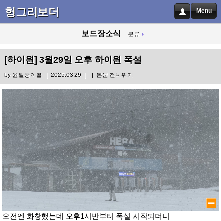
헝그리보더
Menu
보드장소식
분류
[하이원]
3월29일 오후 하이원 폭설
by
윤일공이팔
| 2025.03.29 |
|
본문 건너뛰기
오전엔 화창했는데 오후1시반부터 폭설 시작되더니