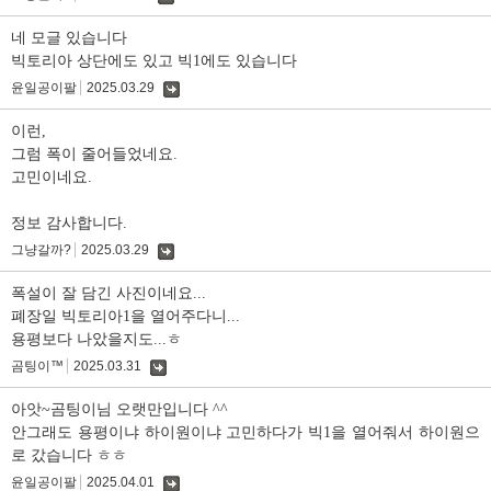
댓
글
네 모글 있습니다
빅토리아 상단에도 있고 빅1에도 있습니다
윤일공이팔
2025.03.29
댓
글
이런,
그럼 폭이 줄어들었네요.
고민이네요.
정보 감사합니다.
그냥갈까?
2025.03.29
댓
글
폭설이 잘 담긴 사진이네요...
폐장일 빅토리아1을 열어주다니...
용평보다 나았을지도...ㅎ
곰팅이™
2025.03.31
댓
글
아앗~곰팅이님 오랫만입니다 ^^
안그래도 용평이냐 하이원이냐 고민하다가 빅1을 열어줘서 하이원으
로 갔습니다 ㅎㅎ
윤일공이팔
2025.04.01
댓