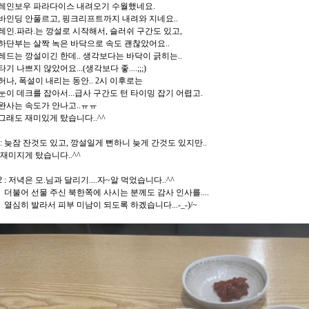
우 파라다이스 내려오기 수월했네요.
 안풀르고, 핑크리프트까지 내려와 지네요..
파라.는 깡설로 시작해서, 슬러쉬 구간도 있고,
는 살짝 녹은 바닥으로 속도 괜찮았어요..
 깡설이긴 한데.. 생각보다는 바닥이 긁히는..
쁘지 않았어요...(생각보다 좋....;;;)
 폭설이 내리는 동안.. 2시 이후로는
데크를 잡아서...급사 구간도 턴 타이밍 잡기 어렵고.
 속도가 안나고..ㅠㅠ
 재미있게 탔습니다..^^
타 : 늦잠 잔것도 있고, 깡설일게 뻔하니 늦게 간것도 있지만..
게 탔습니다..^^
2 : 저녁은 모.님과 달리기....자~알 먹었습니다..^^
 선물 주신 북한쪽에 사시는 분께도 감사 인사를....
 발라서 피부 미남이 되도록 하겠습니다...-_-)/~