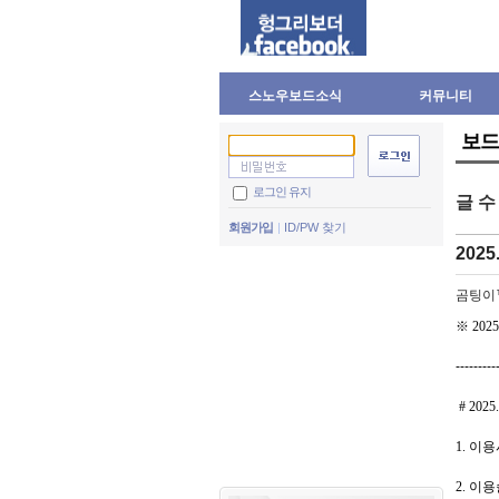
스노우보드소식
커뮤니티
보드
로그인 유지
글 
회원가입
ID/PW 찾기
2025
곰팅이
※
2025
---------
#
2025.
1. 이용시
2. 이