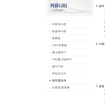
3. 날
기온은
12시
오후 
눈보라
자유게시판
마감때
펀글게시판
바람도
시야가
토론방
4. 이
기타 토론방
인원이
묻고답하기
때때로
12시
기타묻고답하기
탑승장
3명이
같이가요
보통은
부상보고서
레드 
슬로프
보드장소식
5. 설질
시즌방,동호회
계속 
아이스
그래서
12시