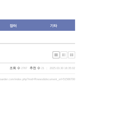
장터
기타
조회 수
추천 수
2767
21
2025.03.30 18:35:02
boarder.com/index.php?mid=Rnews&document_srl=51566700