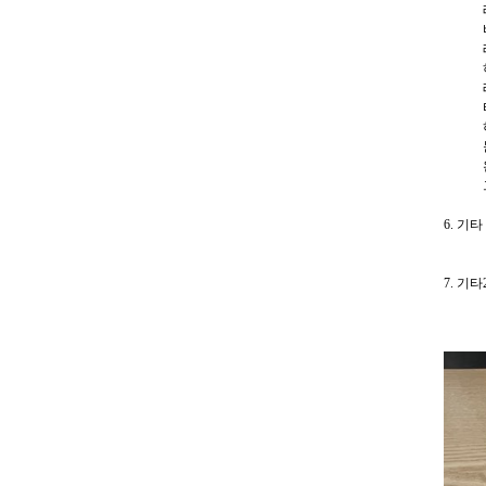
레인보
바인딩
레인.
하단부
레드는
타기 나
허나,
눈이 
완사는
그래도
6. 기
재미지
7. 기타
더불어
열심히