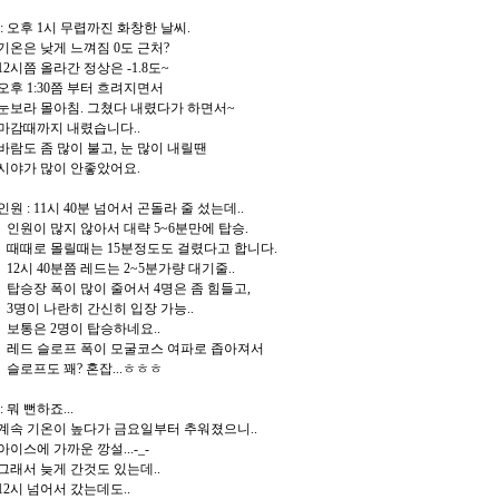
씨 : 오후 1시 무렵까진 화창한 날씨.
 낮게 느껴짐 0도 근처?
쯤 올라간 정상은 -1.8도~
1:30쯤 부터 흐려지면서
 몰아침. 그쳤다 내렸다가 하면서~
까지 내렸습니다..
 좀 많이 불고, 눈 많이 내릴땐
 많이 안좋았어요.
용인원 : 11시 40분 넘어서 곤돌라 줄 섰는데..
 많지 않아서 대략 5~6분만에 탑승.
 몰릴때는 15분정도도 걸렸다고 합니다.
 40분쯤 레드는 2~5분가량 대기줄..
 폭이 많이 줄어서 4명은 좀 힘들고,
 나란히 간신히 입장 가능..
 2명이 탑승하네요..
슬로프 폭이 모굴코스 여파로 좁아져서
도 꽤? 혼잡...ㅎㅎㅎ
 : 뭐 뻔하죠...
기온이 높다가 금요일부터 추워졌으니..
에 가까운 깡설...-_-
 늦게 간것도 있는데..
 넘어서 갔는데도..