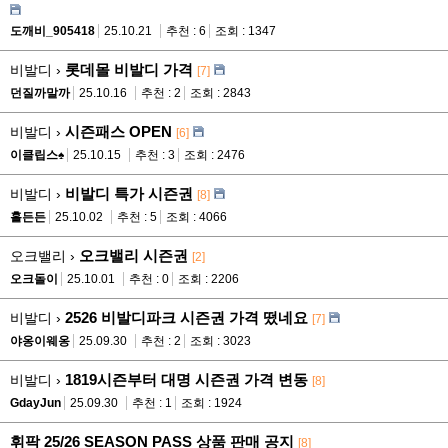
도깨비_905418
25.10.21
추천 : 6
조회 : 1347
롯데몰 비발디 가격
비발디 ›
[7]
던질까말까
25.10.16
추천 : 2
조회 : 2843
시즌패스 OPEN
비발디 ›
[6]
이클립스♠
25.10.15
추천 : 3
조회 : 2476
비발디 특가 시즌권
비발디 ›
[8]
홀든든
25.10.02
추천 : 5
조회 : 4066
오크밸리 시즌권
오크밸리 ›
[2]
오크돌이
25.10.01
추천 : 0
조회 : 2206
2526 비발디파크 시즌권 가격 떴네요
비발디 ›
[7]
야옹이웨옹
25.09.30
추천 : 2
조회 : 3023
1819시즌부터 대명 시즌권 가격 변동
비발디 ›
[8]
GdayJun
25.09.30
추천 : 1
조회 : 1924
휘팍 25/26 SEASON PASS 상품 판매 공지
[8]