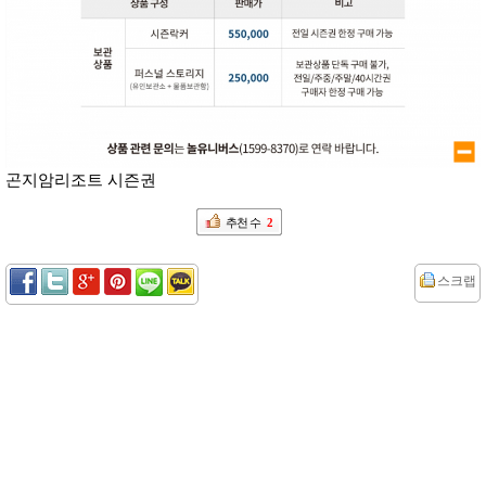
곤지암리조트 시즌권
추천 수
2
스크랩