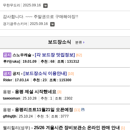
무한무도리
2025.09.16
댓
글
감사합니다. ~~~ 주말권으로 구매해야징!!
경기광주스키어
2025.09.16
댓
글
보드장소식
분류
[각 보드장 맛집정보]
공지
스노우캐슬 ›
[62]
루카[ruka]
19.01.09
추천 : 68
조회 : 131312
[보드장소식 이용안내]
공지
공지 ›
[10]
Rider
17.03.14
추천 : 23
조회 : 115300
용평 제설 시작했네요
용평 ›
[3]
tawooman
25.10.28
추천 : 1
조회 : 2302
용평리조트11월21일 오픈예정
용평 ›
[11]
gfhhgfjh
25.10.24
추천 : 5
조회 : 3777
25/26 겨울시즌 장비보관소 온라인 판매 안내
웰리힐리(성우) ›
[1]