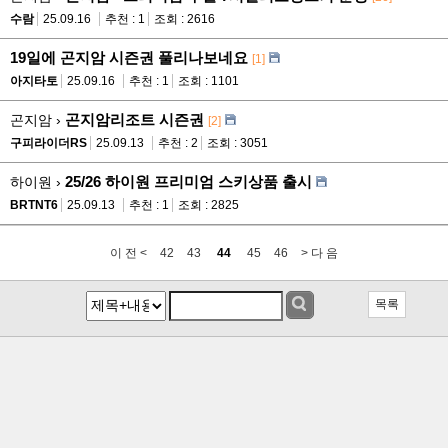
수람
25.09.16
추천 : 1
조회 : 2616
19일에 곤지암 시즌권 풀리나보네요
[1]
아지타토
25.09.16
추천 : 1
조회 : 1101
곤지암리조트 시즌권
곤지암 ›
[2]
구피라이더RS
25.09.13
추천 : 2
조회 : 3051
25/26 하이원 프리미엄 스키상품 출시
하이원 ›
BRTNT6
25.09.13
추천 : 1
조회 : 2825
이 전 <
42
43
44
45
46
> 다 음
목록