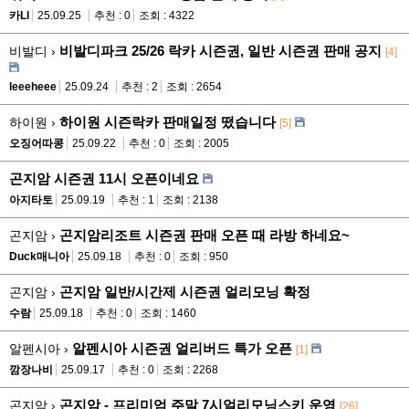
카Ll
25.09.25
추천 : 0
조회 : 4322
비발디파크 25/26 락카 시즌권, 일반 시즌권 판매 공지
비발디 ›
[4]
leeeheee
25.09.24
추천 : 2
조회 : 2654
하이원 시즌락카 판매일정 떴습니다
하이원 ›
[5]
오징어따콩
25.09.22
추천 : 0
조회 : 2005
곤지암 시즌권 11시 오픈이네요
아지타토
25.09.19
추천 : 1
조회 : 2138
곤지암리조트 시즌권 판매 오픈 때 라방 하네요~
곤지암 ›
Duck매니아
25.09.18
추천 : 0
조회 : 950
곤지암 일반/시간제 시즌권 얼리모닝 확정
곤지암 ›
수람
25.09.18
추천 : 0
조회 : 1460
알펜시아 시즌권 얼리버드 특가 오픈
알펜시아 ›
[1]
깜장나비
25.09.17
추천 : 0
조회 : 2268
곤지암 - 프리미엄 주말 7시얼리모닝스키 운영
곤지암 ›
[26]