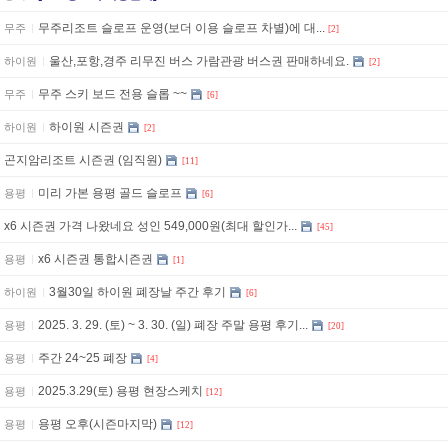
무주리조트 슬로프 운영(보더 이용 슬로프 차별)에 대...
무주
[2]
울산,포항,경주 리무진 버스 가람관광 버스권 판매하네요.
하이원
[2]
무주 스키 보드 전용 슬롭 ~~
무주
[6]
하이원 시즌권
하이원
[2]
곤지암리조트 시즌권 (임직원)
[11]
미리 가본 용평 골드 슬로프
용평
[6]
x6 시즌권 가격 나왔네요 성인 549,000원(최대 할인가...
[45]
x6 시즌권 통합시즌권
용평
[1]
3월30일 하이원 폐장날 주간 후기
하이원
[6]
2025. 3. 29. (토) ~ 3. 30. (일) 폐장 주말 용평 후기...
용평
[20]
주간 24~25 폐장
용평
[4]
2025.3.29(토) 용평 현장스케치
용평
[12]
용평 오후(시즌마지막)
용평
[12]