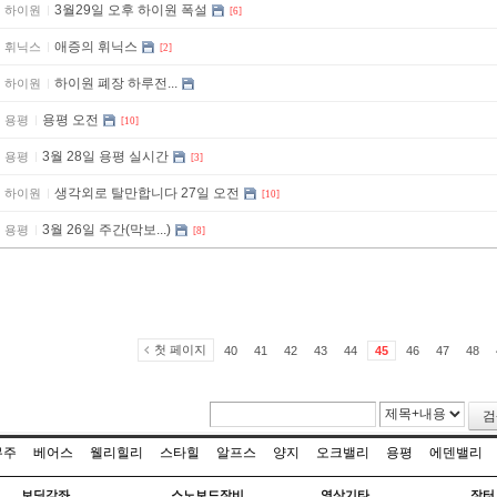
3월29일 오후 하이원 폭설
하이원
[6]
애증의 휘닉스
휘닉스
[2]
하이원 폐장 하루전...
하이원
용평 오전
용평
[10]
3월 28일 용평 실시간
용평
[3]
생각외로 탈만합니다 27일 오전
하이원
[10]
3월 26일 주간(막보...)
용평
[8]
첫 페이지
40
41
42
43
44
45
46
47
48
검
무주
베어스
웰리힐리
스타힐
알프스
양지
오크밸리
용평
에덴밸리
보딩강좌
스노보드장비
영상기타
장터