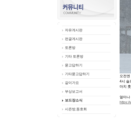
자유게시판
펀글게시판
토론방
기타 토론방
묻고답하기
기타묻고답하기
오전엔
4시 
같이가요
마치 
부상보고서
얼마나 
보드장소식
https:
시즌방,동호회