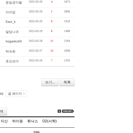
2025-03-29
4
1674
윤일공이팔
2025-03-29
1
2896
아지맘
East_k
2025-03-29
8
1918
2025-03-29
8
1488
말당나귀
hoganko04
2025-03-28
11
2184
2025-03-27
14
2668
탁숙희
2025-03-26
7
2193
호요보더
쓰기...
목록
끝 페이지
49
색
지산
하이원
휘닉스
O2(서학)
기타