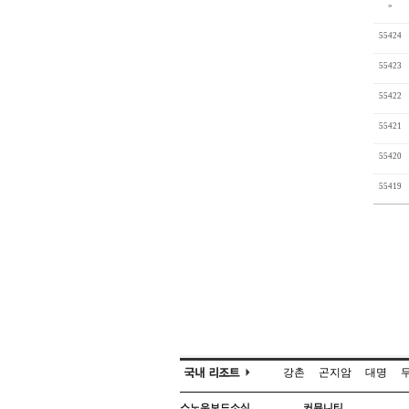
»
55424
55423
55422
55421
55420
55419
강촌
곤지암
대명
스노우보드소식
커뮤니티