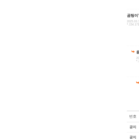
곰팅이
2025.03.
*.154.17
20
*.
번호
공지
공지