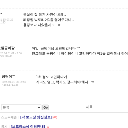
™
폭설이 잘 담긴 사진이네요...
폐장일 빅토리아1을 열어주다니...
31 15:07:26
1.145
용평보다 나았을지도...ㅎ
윤일공이팔
아앗~곰팅이님 오랫만입니다 ^^
안그래도 용평이냐 하이원이냐 고민하다가 빅1을 열어줘서 하
25.04.01 01:42:56
229.116.44
곰팅이™
1초 정도 고민하다가..
거리도 멀고, 락카도 정리해야 해서...ㅎ
2025.04.01 08:16:59
*.154.171.145
제목
Go
[각 보드장 맛집정보]
스노우캐슬
[62]
[보드장소식 이용안내]
공지
[10]