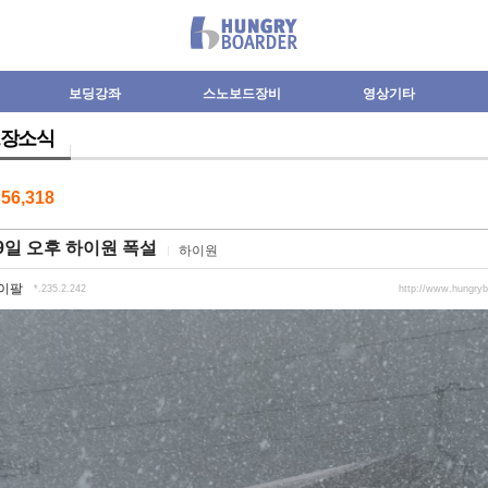
보딩강좌
스노보드장비
영상기타
장소식
수
56,318
9일 오후 하이원 폭설
하이원
이팔
*.235.2.242
http://www.hungry