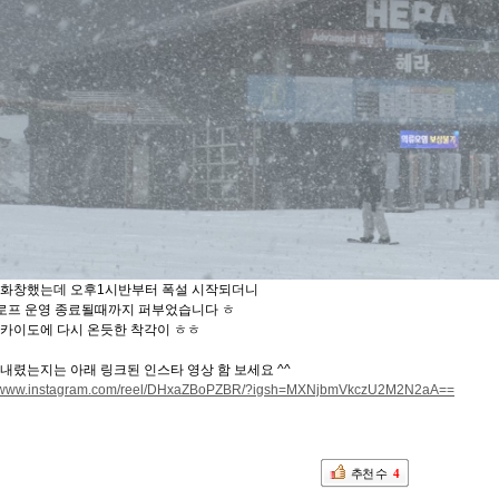
 화창했는데 오후1시반부터 폭설 시작되더니
슬로프 운영 종료될때까지 퍼부었습니다 ㅎ
훗카이도에 다시 온듯한 착각이 ㅎㅎ
내렸는지는 아래 링크된 인스타 영상 함 보세요 ^^
//www.instagram.com/reel/DHxaZBoPZBR/?igsh=MXNjbmVkczU2M2N2aA==
추천 수
4