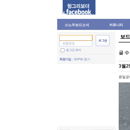
스노우보드소식
커뮤니티
보드
로그인 유지
글 
회원가입
ID/PW 찾기
3월2
윤일공