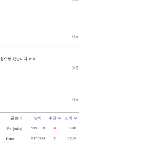
댓글
이원으로 갔습니다 ㅎㅎ
댓글
댓글
글쓴이
날짜
추천 수
조회 수
2019-01-09
68
131310
루카[ruka]
Rider
2017-03-14
23
115296