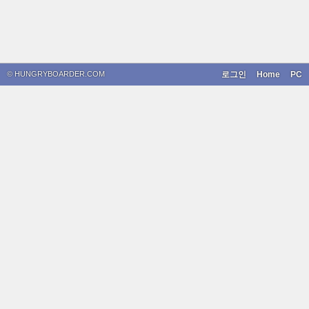
© HUNGRYBOARDER.COM
로그인
Home
PC