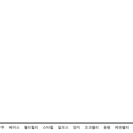
무주
베어스
웰리힐리
스타힐
알프스
양지
오크밸리
용평
에덴밸리