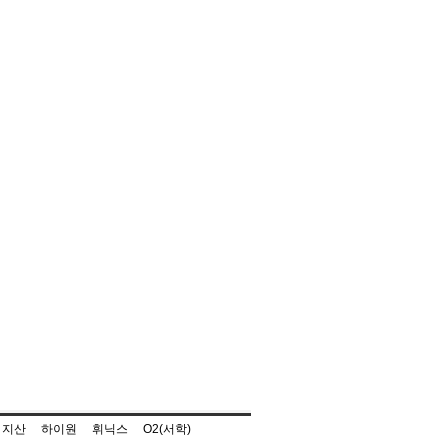
지산
하이원
휘닉스
O2(서학)