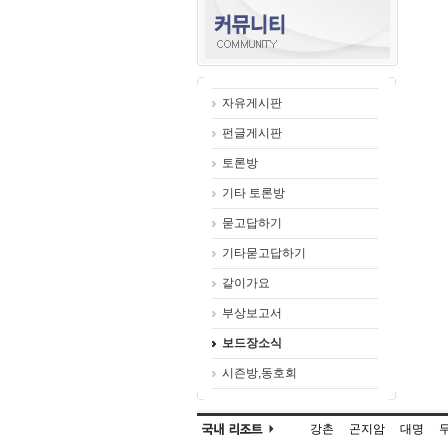
자유게시판
펀글게시판
토론방
기타 토론방
묻고답하기
기타묻고답하기
같이가요
부상보고서
보드장소식
시즌방,동호회
강촌
곤지암
대명