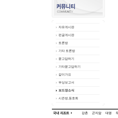
자유게시판
펀글게시판
토론방
기타 토론방
묻고답하기
기타묻고답하기
같이가요
부상보고서
보드장소식
시즌방,동호회
강촌
곤지암
대명