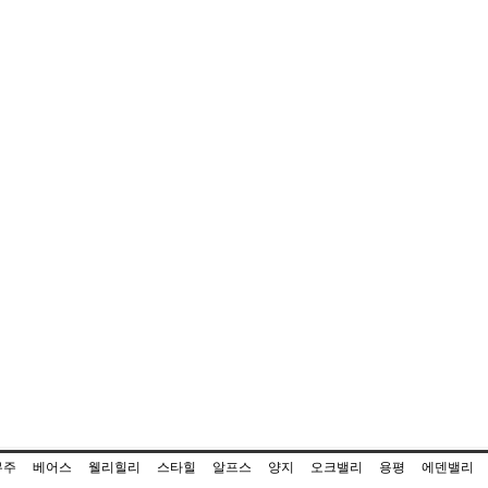
무주
베어스
웰리힐리
스타힐
알프스
양지
오크밸리
용평
에덴밸리