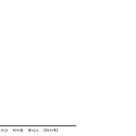
지산
하이원
휘닉스
O2(서학)