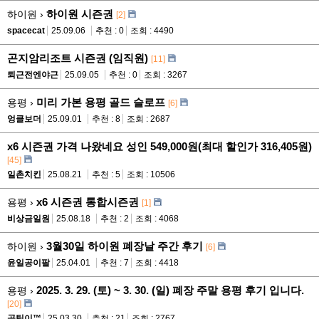
하이원 시즌권
하이원 ›
[2]
spacecat
25.09.06
추천 : 0
조회 : 4490
곤지암리조트 시즌권 (임직원)
[11]
퇴근전엔야근
25.09.05
추천 : 0
조회 : 3267
미리 가본 용평 골드 슬로프
용평 ›
[6]
엉클보더
25.09.01
추천 : 8
조회 : 2687
x6 시즌권 가격 나왔네요 성인 549,000원(최대 할인가 316,405원)
[45]
일촌치킨
25.08.21
추천 : 5
조회 : 10506
x6 시즌권 통합시즌권
용평 ›
[1]
비상금일원
25.08.18
추천 : 2
조회 : 4068
3월30일 하이원 폐장날 주간 후기
하이원 ›
[6]
윤일공이팔
25.04.01
추천 : 7
조회 : 4418
2025. 3. 29. (토) ~ 3. 30. (일) 폐장 주말 용평 후기 입니다.
용평 ›
[20]
곰팅이™
25.03.30
추천 : 21
조회 : 2767