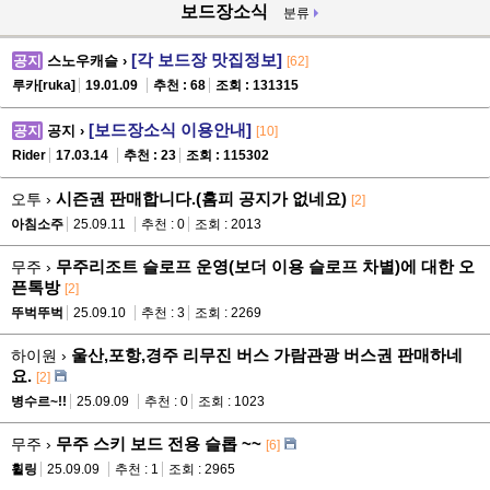
보드장소식
분류
[각 보드장 맛집정보]
공지
스노우캐슬 ›
[62]
루카[ruka]
19.01.09
추천 : 68
조회 : 131315
[보드장소식 이용안내]
공지
공지 ›
[10]
Rider
17.03.14
추천 : 23
조회 : 115302
시즌권 판매합니다.(홈피 공지가 없네요)
오투 ›
[2]
아침소주
25.09.11
추천 : 0
조회 : 2013
무주리조트 슬로프 운영(보더 이용 슬로프 차별)에 대한 오
무주 ›
픈톡방
[2]
뚜벅뚜벅
25.09.10
추천 : 3
조회 : 2269
울산,포항,경주 리무진 버스 가람관광 버스권 판매하네
하이원 ›
요.
[2]
병수르~!!
25.09.09
추천 : 0
조회 : 1023
무주 스키 보드 전용 슬롭 ~~
무주 ›
[6]
휠링
25.09.09
추천 : 1
조회 : 2965