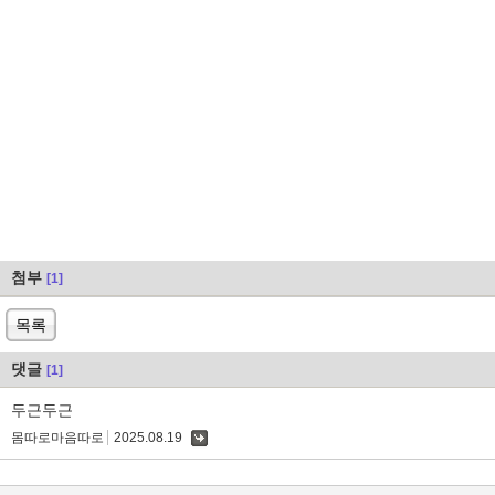
첨부
[1]
목록
댓글
[1]
두근두근
몸따로마음따로
2025.08.19
댓
글