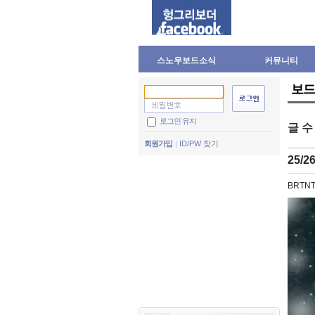
스노우보드소식
커뮤니티
보드
로그인 유지
글 
회원가입
ID/PW 찾기
25/
BRTN