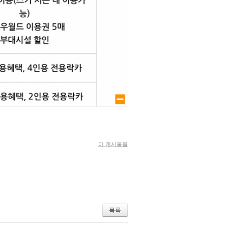
large size
이 게시물을
목록