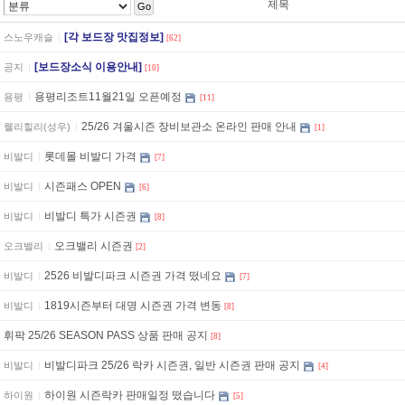
제목
Go
[각 보드장 맛집정보]
스노우캐슬
[62]
[보드장소식 이용안내]
공지
[10]
용평리조트11월21일 오픈예정
용평
[11]
25/26 겨울시즌 장비보관소 온라인 판매 안내
웰리힐리(성우)
[1]
롯데몰 비발디 가격
비발디
[7]
시즌패스 OPEN
비발디
[6]
비발디 특가 시즌권
비발디
[8]
오크밸리 시즌권
오크밸리
[2]
2526 비발디파크 시즌권 가격 떴네요
비발디
[7]
1819시즌부터 대명 시즌권 가격 변동
비발디
[8]
휘팍 25/26 SEASON PASS 상품 판매 공지
[8]
비발디파크 25/26 락카 시즌권, 일반 시즌권 판매 공지
비발디
[4]
하이원 시즌락카 판매일정 떴습니다
하이원
[5]