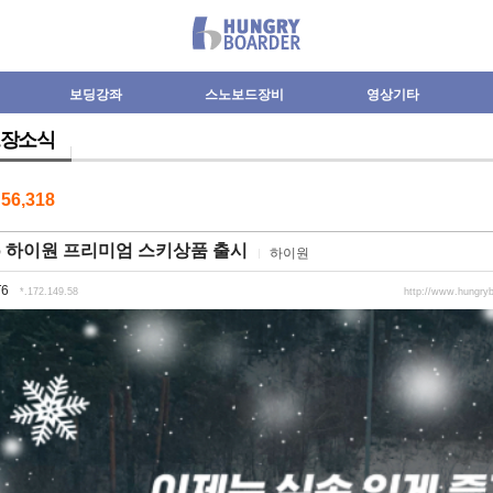
보딩강좌
스노보드장비
영상기타
장소식
수
56,318
26 하이원 프리미엄 스키상품 출시
하이원
T6
*.172.149.58
http://www.hungry