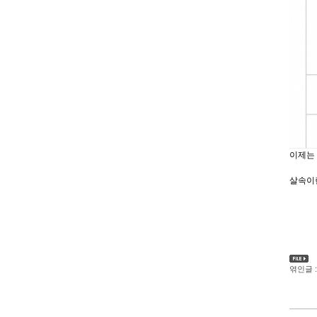
이제는
살속이
엮인글 :