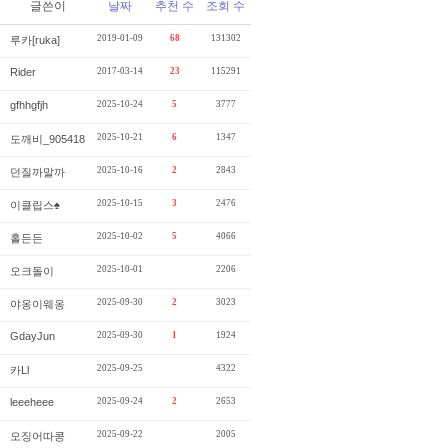
글쓴이
날짜
추천 수
조회 수
2019-01-09
68
131302
루카[ruka]
Rider
2017-03-14
23
115291
gfhhgfjh
2025-10-24
5
3777
2025-10-21
6
1347
도깨비_905418
2025-10-16
2
2843
던질까말까
2025-10-15
3
2476
이클립스♠
2025-10-02
5
4066
홀든든
2025-10-01
2206
오크돌이
2025-09-30
2
3023
야옹이웨옹
GdayJun
2025-09-30
1
1924
2025-09-25
4322
카Ll
leeeheee
2025-09-24
2
2653
2025-09-22
2005
오징어따콩