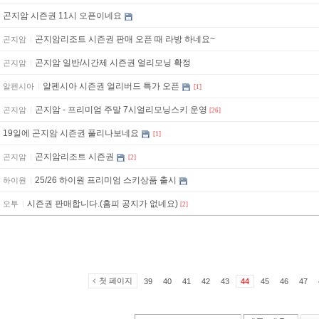
곤지암 시즌권 11시 오픈이네요
곤지암리조트 시즌권 판매 오픈 때 라방 하네요~
곤지암
곤지암 일반/시간제 시즌권 얼리모닝 확정
곤지암
알펜시아 시즌권 얼리버드 특가 오픈
알펜시아
[1]
곤지암 - 프리미엄 주말 7시얼리모닝스키 운영
곤지암
[26]
19일에 곤지암 시즌권 풀리나보네요
[1]
곤지암리조트 시즌권
곤지암
[2]
25/26 하이원 프리미엄 스키상품 출시
하이원
시즌권 판매합니다.(홈피 공지가 없네요)
오투
[2]
첫 페이지
39
40
41
42
43
44
45
46
47