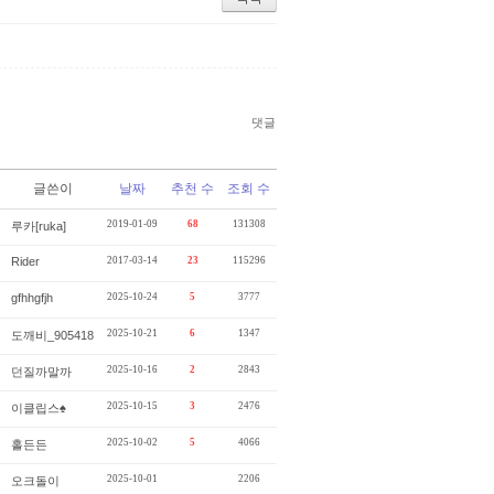
댓글
글쓴이
날짜
추천 수
조회 수
2019-01-09
68
131308
루카[ruka]
Rider
2017-03-14
23
115296
gfhhgfjh
2025-10-24
5
3777
2025-10-21
6
1347
도깨비_905418
2025-10-16
2
2843
던질까말까
2025-10-15
3
2476
이클립스♠
2025-10-02
5
4066
홀든든
2025-10-01
2206
오크돌이