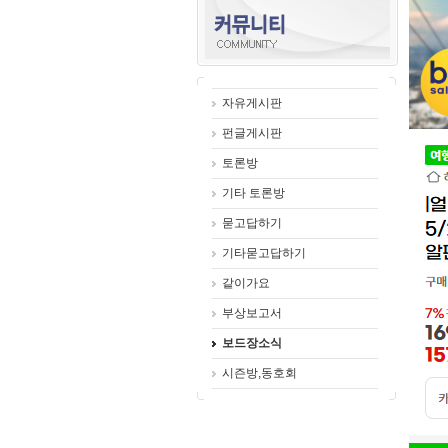
자유게시판
펀글게시판
토론방
기타 토론방
묻고답하기
기타묻고답하기
같이가요
부상보고서
보드장소식
시즌방,동호회