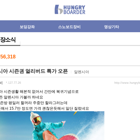
보딩강좌
스노보드장비
영상기타
장소식
수
56,318
시아 시즌권 얼리버드 특가 오픈
알펜시아
비
*.127.77.26
http://www.hungry
아 시즌생활 해본적 없어서 간만에 복귀기념으로
즌 알펜시아 가볼까 하네요
시즌방 평일러 할꺼라 주중만 할라그러는데
해서 15.7만 정도면 가격 괜찮은듯해서 일단 질렀네요