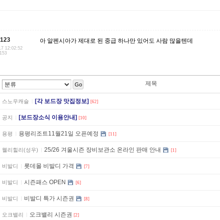
123
아 알펜시아가 제대로 된 중급 하나만 있어도 사람 많을텐데
17 12:02:52
.153
제목
Go
[각 보드장 맛집정보]
스노우캐슬
[62]
[보드장소식 이용안내]
공지
[10]
용평리조트11월21일 오픈예정
용평
[11]
25/26 겨울시즌 장비보관소 온라인 판매 안내
웰리힐리(성우)
[1]
롯데몰 비발디 가격
비발디
[7]
시즌패스 OPEN
비발디
[6]
비발디 특가 시즌권
비발디
[8]
오크밸리 시즌권
오크밸리
[2]