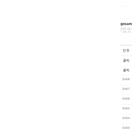
gosam
2025.09.
*.101.72
번호
공지
공지
55458
55457
55456
55455
55454
55453