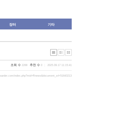
장터
기타
조회 수
추천 수
2268
0
2025.09.17 11:15:41
boarder.com/index.php?mid=Rnews&document_srl=51643213