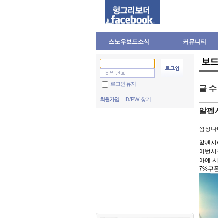
스노우보드소식
커뮤니티
보드
로그인 유지
글 
회원가입
ID/PW 찾기
알펜
깜장나
알펜시
이번시
아예 
7%쿠폰