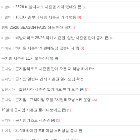
2526 비발디파크 시즌권 가격 떴네요
비발디
[7]
1819시즌부터 대명 시즌권 가격 변동
비발디
[8]
휘팍 25/26 SEASON PASS 상품 판매 공지
[8]
비발디파크 25/26 락카 시즌권, 일반 시즌권 판매 공지
비발디
[4]
하이원 시즌락카 판매일정 떴습니다
하이원
[5]
곤지암 시즌권 11시 오픈이네요
곤지암리조트 시즌권 판매 오픈 때 라방 하네요~
곤지암
곤지암 일반/시간제 시즌권 얼리모닝 확정
곤지암
알펜시아 시즌권 얼리버드 특가 오픈
알펜시아
[1]
곤지암 - 프리미엄 주말 7시얼리모닝스키 운영
곤지암
[26]
19일에 곤지암 시즌권 풀리나보네요
[1]
곤지암리조트 시즌권
곤지암
[2]
25/26 하이원 프리미엄 스키상품 출시
하이원