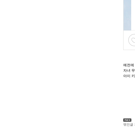
예전에
자녀 무
아이 
엮인글 :