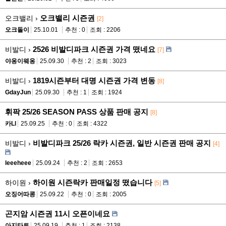
오크밸리 시즌권
오크밸리 ›
[2]
오크돌이
25.10.01
추천 : 0
조회 : 2206
2526 비발디파크 시즌권 가격 떴네요
비발디 ›
[7]
야옹이웨옹
25.09.30
추천 : 2
조회 : 3023
1819시즌부터 대명 시즌권 가격 변동
비발디 ›
[8]
GdayJun
25.09.30
추천 : 1
조회 : 1924
휘팍 25/26 SEASON PASS 상품 판매 공지
[8]
카Ll
25.09.25
추천 : 0
조회 : 4322
비발디파크 25/26 락카 시즌권, 일반 시즌권 판매 공지
비발디 ›
[4]
leeeheee
25.09.24
추천 : 2
조회 : 2653
하이원 시즌락카 판매일정 떴습니다
하이원 ›
[5]
오징어따콩
25.09.22
추천 : 0
조회 : 2005
곤지암 시즌권 11시 오픈이네요
아지타토
25.09.19
추천 : 1
조회 : 2138