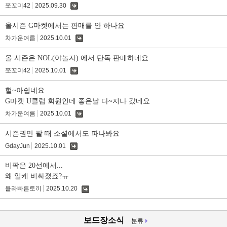
쪼꼬미42
2025.09.30
댓
글
올시즌 G마켓에서는 판매를 안 하나요
차가운여름
2025.10.01
댓
글
올 시즌은 NOL(야놀자) 에서 단독 판매하네요
쪼꼬미42
2025.10.01
댓
글
헐~아쉽네요
G마켓 U클럽 회원인데 좋은날 다~지나 갔네요
차가운여름
2025.10.01
댓
글
시즌권만 팔 때 소셜에서도 파나봐요
GdayJun
2025.10.01
댓
글
비팍은 20선에서...
왜 일케 비싸졌죠?ㅠ
욜라빠른토끼
2025.10.20
댓
글
보드장소식
분류