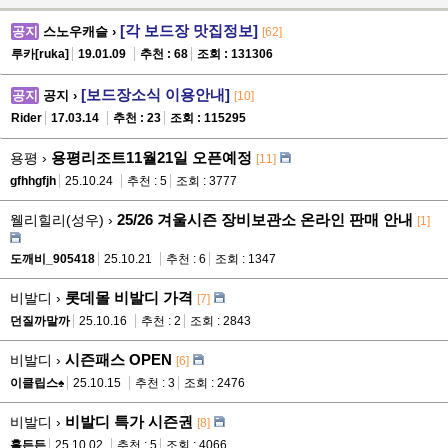
[각 보드장 맛집정보]
공지
스노우캐슬 ›
[62]
루카[ruka]
19.01.09
추천 : 68
조회 : 131306
[보드장소식 이용안내]
공지
공지 ›
[10]
Rider
17.03.14
추천 : 23
조회 : 115295
용평리조트11월21일 오픈예정
용평 ›
[11]
gfhhgfjh
25.10.24
추천 : 5
조회 : 3777
25/26 겨울시즌 장비보관소 온라인 판매 안내
웰리힐리(성우) ›
[1]
도깨비_905418
25.10.21
추천 : 6
조회 : 1347
롯데몰 비발디 가격
비발디 ›
[7]
던질까말까
25.10.16
추천 : 2
조회 : 2843
시즌패스 OPEN
비발디 ›
[6]
이클립스♠
25.10.15
추천 : 3
조회 : 2476
비발디 특가 시즌권
비발디 ›
[8]
홀든든
25.10.02
추천 : 5
조회 : 4066