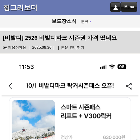
헝그리보더
Menu
보드장소식
분류
[비발디]
2526 비발디파크 시즌권 가격 떴네요
by
야옹이웨옹
| 2025.09.30 |
|
본문 건너뛰기