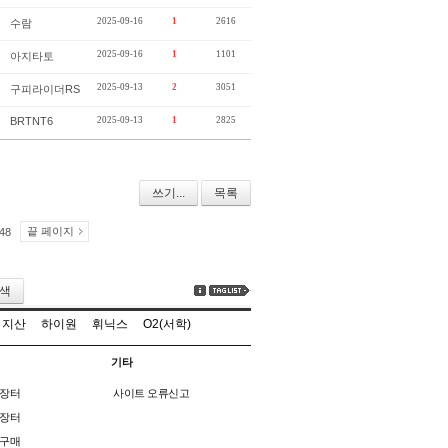
2025-09-16
1
2616
수람
2025-09-16
1
1101
아지타토
2025-09-13
2
3051
구피라이더RS
BRTNT6
2025-09-13
1
2825
쓰기...
목록
끝 페이지
48
색
지산
하이원
휘닉스
O2(서학)
기타
장터
사이트 오류신고
장터
구매