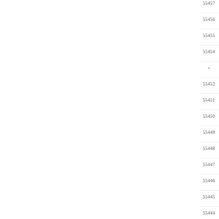
55457
55456
55455
55454
»
55452
55451
55450
55449
55448
55447
55446
55445
55444