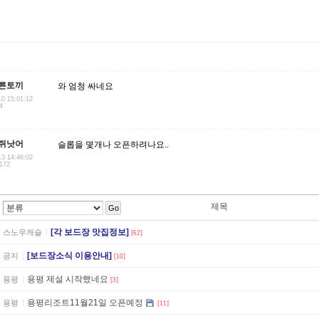
른토끼
와 엄청 싸네요
10 15:01:12
4
쥐낫어
슬롭을 몇개나 오픈하려나요..
13 14:46:02
.172
제목
Go
[각 보드장 맛집정보]
스노우캐슬
[62]
[보드장소식 이용안내]
공지
[10]
용평 제설 시작했네요
용평
[3]
용평리조트11월21일 오픈예정
용평
[11]