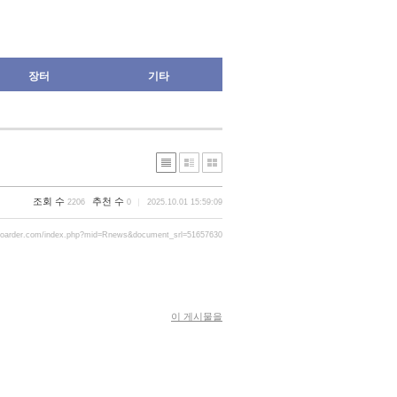
장터
기타
조회 수
추천 수
2206
0
2025.10.01 15:59:09
boarder.com/index.php?mid=Rnews&document_srl=51657630
이 게시물을