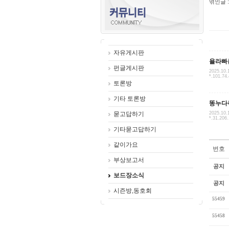
엮인글 :
자유게시판
욜라빠
펀글게시판
2025.10.
*.101.74.
토론방
기타 토론방
똥누다
묻고답하기
2025.10.
*.31.206
기타묻고답하기
같이가요
번호
부상보고서
공지
보드장소식
공지
시즌방,동호회
55459
55458