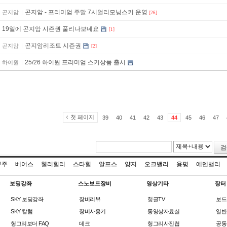
곤지암 - 프리미엄 주말 7시얼리모닝스키 운영
곤지암
[26]
19일에 곤지암 시즌권 풀리나보네요
[1]
곤지암리조트 시즌권
곤지암
[2]
25/26 하이원 프리미엄 스키상품 출시
하이원
첫 페이지
39
40
41
42
43
44
45
46
47
검
무주
베어스
웰리힐리
스타힐
알프스
양지
오크밸리
용평
에덴밸리
보딩강좌
스노보드장비
영상기타
장터
SKY 보딩강좌
장비리뷰
헝글TV
보드
SKY 칼럼
장비사용기
동영상자료실
일반
헝그리보더 FAQ
데크
헝그리사진첩
공동