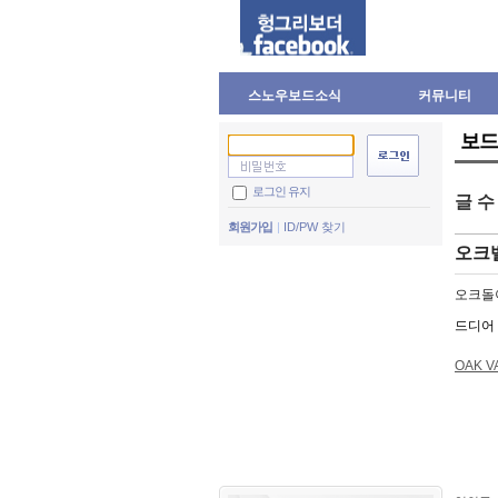
스노우보드소식
커뮤니티
보드
로그인 유지
글 
회원가입
ID/PW 찾기
오크
오크돌
드디어 
OAK V