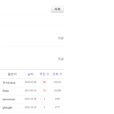
목록
댓글
댓글
글쓴이
날짜
추천 수
조회 수
2019-01-09
68
131312
루카[ruka]
Rider
2017-03-14
23
115300
tawooman
2025-10-28
1
2302
gfhhgfjh
2025-10-24
5
3777