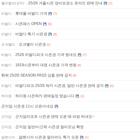
25/26 겨울시즌 장비보관소 온라인 판매 안내
웰리힐리(성우)
[1]
롯데몰 비발디 가격
비발디
[7]
시즌패스 OPEN
비발디
[6]
비발디 특가 시즌권
비발디
[8]
오크밸리 시즌권
오크밸리
[2]
2526 비발디파크 시즌권 가격 떴네요
비발디
[7]
1819시즌부터 대명 시즌권 가격 변동
비발디
[8]
휘팍 25/26 SEASON PASS 상품 판매 공지
[8]
비발디파크 25/26 락카 시즌권, 일반 시즌권 판매 공지
비발디
[4]
하이원 시즌락카 판매일정 떴습니다
하이원
[5]
곤지암 시즌권 11시 오픈이네요
곤지암리조트 시즌권 판매 오픈 때 라방 하네요~
곤지암
곤지암 일반/시간제 시즌권 얼리모닝 확정
곤지암
알펜시아 시즌권 얼리버드 특가 오픈
알펜시아
[1]