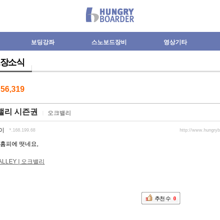
보딩강좌
스노보드장비
영상기타
장소식
수
56,319
밸리 시즌권
오크밸리
이
*.168.199.68
http://www.hungry
홈피에 떳네요,
ALLEY | 오크밸리
추천 수
0