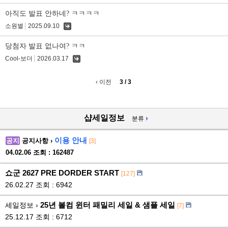
글
아직도 발표 안하네? ㅋㅋㅋㅋ
소원별
2025.09.10
댓
글
당첨자 발표 없나여? ㅋㅋ
Cool-보더
2026.03.17
댓
글
‹ 이전
3 / 3
샵세일정보
분류
이용 안내
공지
공지사항 ›
[3]
04.02.06
조회 : 162487
쇼군 2627 PRE DORDER START
[127]
26.02.27
조회 : 6942
25년 볼컴 윈터 패밀리 세일 & 샘플 세일
세일정보 ›
[7]
25.12.17
조회 : 6712