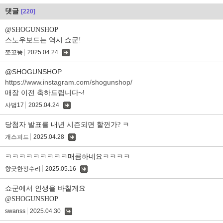
댓글
[220]
@SHOGUNSHOP
스노우보드는 역시 쇼군!
쪼꼬똥
2025.04.24
댓
글
@SHOGUNSHOP
https://www.instagram.com/shogunshop/
매장 이전 축하드립니다~!
사범17
2025.04.24
댓
글
당첨자 발표를 내년 시즌되면 할껀가? ㅋ
개스피드
2025.04.28
댓
글
ㅋㅋㅋㅋㅋㅋㅋㅋㅋ매콤하네요ㅋㅋㅋㅋ
향긋한정수리
2025.05.16
댓
글
쇼군에서 인생을 바칠게요
@SHOGUNSHOP
swanss
2025.04.30
댓