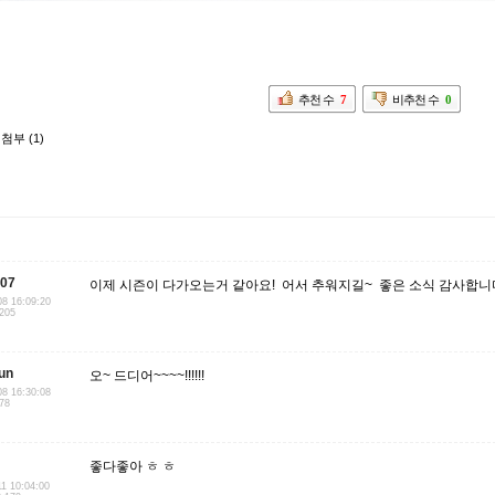
추천 수
7
비추천 수
0
첨부 (1)
007
이제 시즌이 다가오는거 같아요! 어서 추워지길~ 좋은 소식 감사합니다.
08 16:09:20
.205
un
오~ 드디어~~~~!!!!!!
08 16:30:08
.78
좋다좋아 ㅎ ㅎ
11 10:04:00