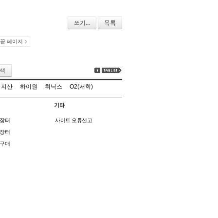
쓰기...
목록
끝 페이지
색
지산
하이원
휘닉스
O2(서학)
기타
장터
사이트 오류신고
장터
구매