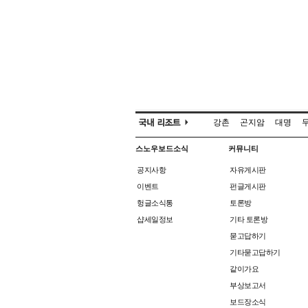
강촌
곤지암
대명
스노우보드소식
커뮤니티
공지사항
자유게시판
이벤트
펀글게시판
헝글소식통
토론방
샵세일정보
기타 토론방
묻고답하기
기타묻고답하기
같이가요
부상보고서
보드장소식