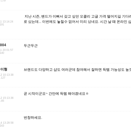
0.179
지난 시즌, 밴드가 이뻐서 갖고 싶던 오클리 고글 가격 떨어지길 기다
로 샀는데... 이번에도 놓칠수 없어서 미리 샀네요. 시간 날 때 온라
11 13:14:24
.191
004
두근두근
11 20:01:57
.140
식이형
브랜드도 다양하고 샵도 여러군데 참여해서 잘하면 득템 가능성도 높
12 10:13:38
9.127
곧 시작이군요~ 간만에 득템 해야겠네요ㅎ
12 15:13:36
8.85
번창하세요.
14 13:28:58
.243