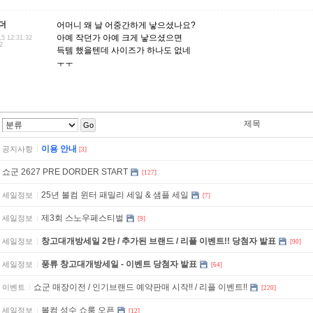
더
어머니 왜 날 어중간하게 낳으셨나요?
아예 작던가 아예 크게 낳으셨으면
15 12:31:32
2
득템 했을텐데 사이즈가 하나도 없네
ㅜㅜ
제목
Go
이용 안내
공지사항
[3]
쇼군 2627 PRE DORDER START
[127]
25년 볼컴 윈터 패밀리 세일 & 샘플 세일
세일정보
[7]
제3회 스노우페스티벌
세일정보
[9]
창고대개방세일 2탄 / 추가된 브랜드 / 리플 이벤트!! 당첨자 발표
세일정보
[90]
풍류 창고대개방세일 - 이벤트 당첨자 발표
세일정보
[64]
쇼군 매장이전 / 인기브랜드 예약판매 시작!! / 리플 이벤트!!
이벤트
[220]
볼컴 성수 쇼룸 오픈
세일정보
[12]