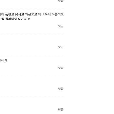
댓글
리다 품절로 못사고 차선으로 더 비싸게 다른색으
인 샵 쫙 둘러봐야겠어요 ㅎ
댓글
댓글
겟네용
댓글
댓글
댓글