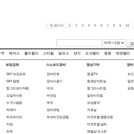
첫 페이지
1
2
3
4
5
6
7
8
9
10
검
무주
베어스
웰리힐리
스타힐
알프스
양지
오크밸리
용평
에덴밸리
보딩강좌
스노보드장비
영상기타
장터
SKY 보딩강좌
장비리뷰
헝글TV
보드
SKY 칼럼
장비사용기
동영상자료실
일반
헝그리보더 FAQ
데크
헝그리사진첩
공동
강습게시판
바인딩
일반사진첩
누구나칼럼
부츠
보딩음악
빅에어
장비셋팅
자료실
하프파이프
부츠바인딩궁합
리조트별 웹캠모음
지빙
리조트별 날씨
트릭
렌탈샵 리스트