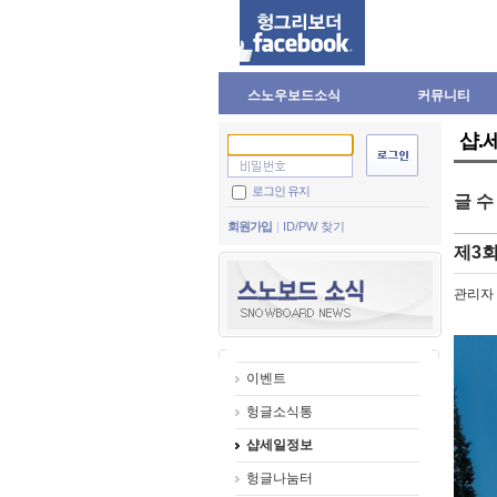
스노우보드소식
커뮤니티
샵.
로그인 유지
글 
회원가입
ID/PW 찾기
제3
관리자
이벤트
헝글소식통
샵세일정보
헝글나눔터