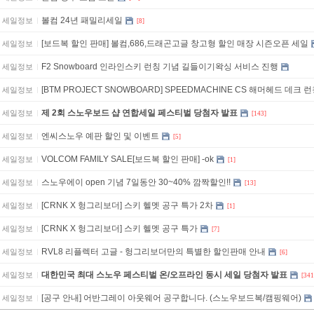
볼컴 24년 패밀리세일
세일정보
[8]
[보드복 할인 판매] 볼컴,686,드래곤고글 창고형 할인 매장 시즌오픈 세일
세일정보
F2 Snowboard 인라인스키 런칭 기념 길들이기왁싱 서비스 진행
세일정보
[BTM PROJECT SNOWBOARD] SPEEDMACHINE CS 해머헤드 데크 런
세일정보
제 2회 스노우보드 샵 연합세일 페스티벌 당첨자 발표
세일정보
[143]
엔씨스노우 예판 할인 및 이벤트
세일정보
[5]
VOLCOM FAMILY SALE[보드복 할인 판매] -ok
세일정보
[1]
스노우에이 open 기념 7일동안 30~40% 깜짝할인!!
세일정보
[13]
[CRNK X 헝그리보더] 스키 헬멧 공구 특가 2차
세일정보
[1]
[CRNK X 헝그리보더] 스키 헬멧 공구 특가
세일정보
[7]
RVL8 리플렉터 고글 - 헝그리보더만의 특별한 할인판매 안내
세일정보
[6]
대한민국 최대 스노우 페스티벌 온/오프라인 동시 세일 당첨자 발표
세일정보
[341
[공구 안내] 어반그레이 아웃웨어 공구합니다. (스노우보드복/캠핑웨어)
세일정보