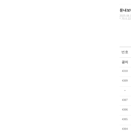
둔내보
2025.08.
*.70.0.22
번호
공지
4310
4309
»
4307
4306
4305
4304