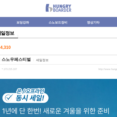
보딩강좌
스노보드장비
영상기타
세일정보
수
4,310
회 스노우페스티벌
세일정보
*.173.215.107
http://www.hung