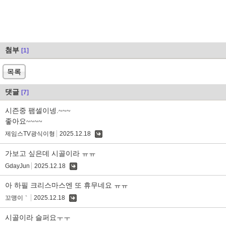
첨부
[1]
목록
댓글
[7]
시즌중 팸셀이넹.~~~
좋아요~~~~
제임스TV광식이형
2025.12.18
댓
글
가보고 싶은데 시골이라 ㅠㅠ
GdayJun
2025.12.18
댓
글
아 하필 크리스마스엔 또 휴무네요 ㅠㅠ
꼬맹이｀
2025.12.18
댓
글
시골이라 슬퍼요ㅜㅜ