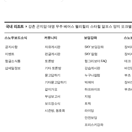
강촌
곤지암
대명
무주
베어스
웰리힐리
스타힐
알프스
양지
오크밸
스노우보드소식
커뮤니티
보딩강좌
스노
공지사항
자유게시판
SKY 보딩강좌
장비
이벤트
펀글게시판
SKY 칼럼
장비
헝글소식통
토론방
헝그리보더 FAQ
데크
샵세일정보
기타 토론방
강습게시판
바인
묻고답하기
누구나칼럼
부츠
기타묻고답하기
빅에어
장비
같이가요
하프파이프
부츠
부상보고서
지빙
보드장소식
트릭
시즌방, 동호회
라이딩
안전보딩
프리스키강좌