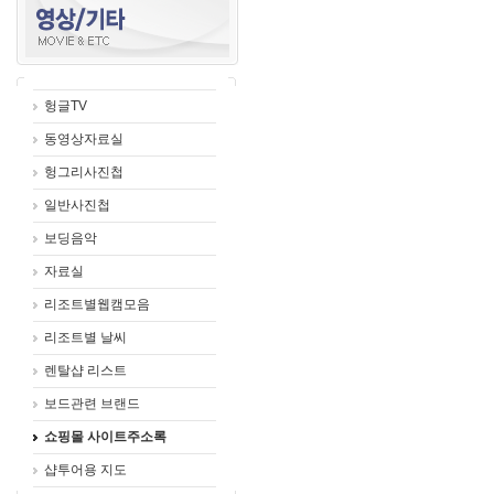
헝글TV
동영상자료실
헝그리사진첩
일반사진첩
보딩음악
자료실
리조트별웹캠모음
리조트별 날씨
렌탈샵 리스트
보드관련 브랜드
쇼핑몰 사이트주소록
샵투어용 지도