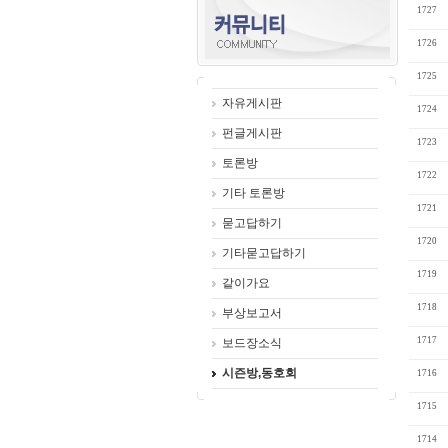
1727
1726
1725
자유게시판
1724
펀글게시판
1723
토론방
1722
기타 토론방
1721
묻고답하기
1720
기타묻고답하기
1719
같이가요
1718
부상보고서
1717
보드장소식
시즌방,동호회
1716
1715
1714