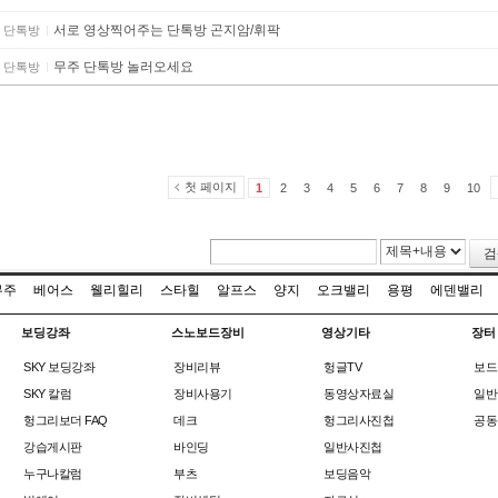
서로 영상찍어주는 단톡방 곤지암/휘팍
단톡방
무주 단톡방 놀러오세요
단톡방
첫 페이지
1
2
3
4
5
6
7
8
9
10
검
무주
베어스
웰리힐리
스타힐
알프스
양지
오크밸리
용평
에덴밸리
보딩강좌
스노보드장비
영상기타
장터
SKY 보딩강좌
장비리뷰
헝글TV
보드
SKY 칼럼
장비사용기
동영상자료실
일반
헝그리보더 FAQ
데크
헝그리사진첩
공동
강습게시판
바인딩
일반사진첩
누구나칼럼
부츠
보딩음악