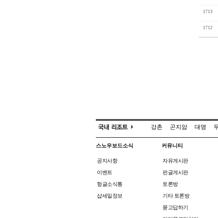
1713
1712
강촌
곤지암
대명
스노우보드소식
커뮤니티
공지사항
자유게시판
이벤트
펀글게시판
헝글소식통
토론방
샵세일정보
기타 토론방
묻고답하기