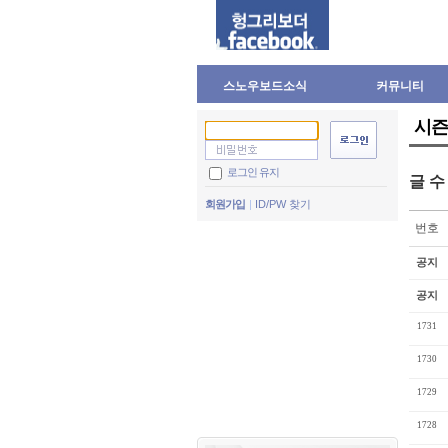
스노우보드소식
커뮤니티
시즌
로그인 유지
글 
회원가입
ID/PW 찾기
번호
공지
공지
1731
1730
1729
1728