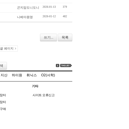
2026-01-13
379
곤지암도니도니
2026-01-12
482
니베아원영
쓰기...
목록
끝 페이지
색
지산
하이원
휘닉스
O2(서학)
기타
장터
사이트 오류신고
장터
구매