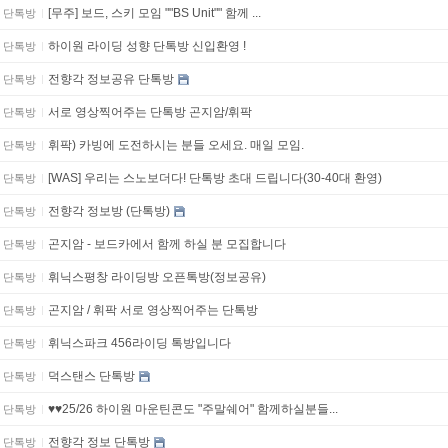
[무주] 보드, 스키 모임 ""BS Unit"" 함께 ...
단톡방
하이원 라이딩 성향 단톡방 신입환영 !
단톡방
전향각 정보공유 단톡방
단톡방
서로 영상찍어주는 단톡방 곤지암/휘팍
단톡방
휘팍) 카빙에 도전하시는 분들 오세요. 매일 모임.
단톡방
[WAS] 우리는 스노보더다! 단톡방 초대 드립니다(30-40대 환영)
단톡방
전향각 정보방 (단톡방)
단톡방
곤지암 - 보드카에서 함께 하실 분 모집합니다
단톡방
휘닉스평창 라이딩방 오픈톡방(정보공유)
단톡방
곤지암 / 휘팍 서로 영상찍어주는 단톡방
단톡방
휘닉스파크 456라이딩 톡방입니다
단톡방
덕스탠스 단톡방
단톡방
♥️♥️25/26 하이원 마운틴콘도 "주말쉐어" 함께하실분들...
단톡방
전향각 정보 단톡방
단톡방