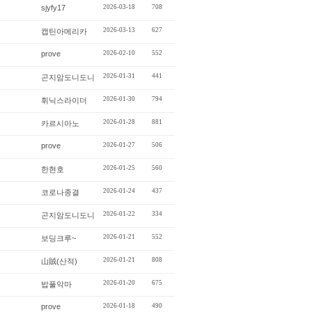
sjyfy17
2026-03-18
708
2026-03-13
627
캡틴아메리카
prove
2026-02-10
552
2026-01-31
441
곤지암도니도니
2026-01-30
794
휘닉스라이더
2026-01-28
881
카르시아노
prove
2026-01-27
506
2026-01-25
560
한현호
2026-01-24
437
코로나종결
2026-01-22
334
곤지암도니도니
2026-01-21
552
보딩크루~
2026-01-21
808
山賊(산적)
2026-01-20
675
밥풀악마
prove
2026-01-18
490