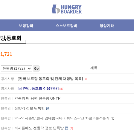
보딩강좌
스노보드장비
영상기타
방,동호회
수
1,731
제목
Go
[전국 보드장 동호회 및 단체 채팅방 목록]
공지사항
[9]
[시즌방, 동호회 이용안내]
공지사항
[87]
약속의 땅 용평 단톡방 GNYP
단톡방
전향각 정보 단톡방
단톡방
26-27 시즌방,월세 임대합니다. ( 휘닉스팍크 차로 3분-5분거리)...
단톡방
비시즌에도 전향각 정보 단톡방
단톡방
[2]