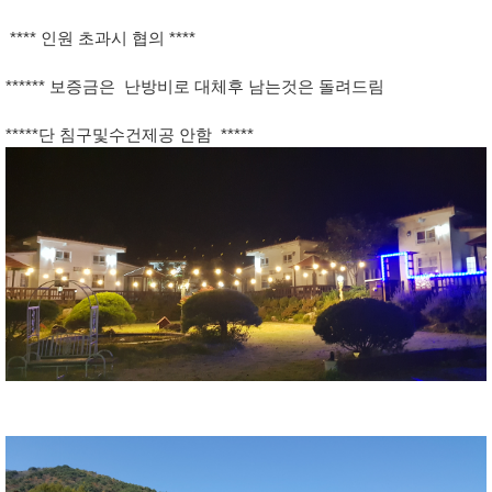
**** 인원 초과시 협의 ****
****** 보증금은 난방비로 대체후 남는것은 돌려드림
*****단 침구및수건제공 안함 *****