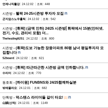
언제나직활강
24.12.02
조회 : 448
웰팍 24-25시즌방 투자자 모집
시즌방 ›
곤지암스노우홀릭
24.12.02
조회 : 542
[휘팍] (금액 인하) 24/25 시즌방⎜휘팍에서 15분(인터넷,
시즌방 ›
전기, 수도, 관리비 포함) 더...
Thehealing9251
24.12.02
조회 : 800
(휘팍)도보 가능한 장웅아파트 80평 남녀 평일투자자 모
시즌방 ›
집합니다
S2board
24.12.02
조회 : 621
[휘팍] 따근따근한 시즌방 금액 인하합니다.
시즌방 ›
수리마
24.12.02
조회 : 770
[하이원] FUNBNS와 24/25함께하실분
동호회 ›
밖에몰라요
24.12.01
조회 : 682
덕스탠스 라이더들 같이 타요!
단톡방 ›
[1]
山賊(산적)
24.12.01
조회 : 1149