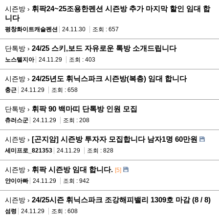
휘팍24~25조용한펜션 시즌방 추가 마지막 할인 임대 합
시즌방 ›
니다
평창화이트캐슬펜션
24.11.30
조회 : 657
24/25 스키,보드 자유로운 톡방 소개드립니다
단톡방 ›
노스텔지아
24.11.29
조회 : 403
24/25년도 휘닉스파크 시즌방(복층) 임대 합니다
시즌방 ›
충근
24.11.29
조회 : 658
휘팍 90 백마띠 단톡방 인원 모집
단톡방 ›
츄러스군
24.11.29
조회 : 208
[곤지암] 시즌방 투자자 모집합니다 남자1명 60만원
시즌방 ›
세미프로_821353
24.11.29
조회 : 828
휘팍 시즌방 임대 합니다.
시즌방 ›
[5]
얀이아빠
24.11.29
조회 : 942
24/25시즌 휘닉스파크 조강해피밸리 1309호 마감 (8 / 8)
시즌방 ›
섬령
24.11.29
조회 : 608