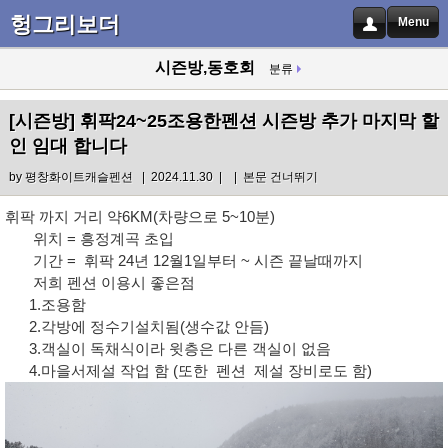
헝그리보더
Menu
시즌방,동호회
분류
[시즌방]
휘팍24~25조용한펜션 시즌방 추가 마지막 할
인 임대 합니다
by
평창화이트캐슬펜션
| 2024.11.30 |
|
본문 건너뛰기
휘팍 까지 거리 약6KM(차량으로 5~10분)
위치 = 흥정계곡 초입
기간 = 휘팍 24년 12월1일부터 ~ 시즌 끝날때까지
저희 펜션 이용시 좋은점
1.조용함
2.각방에 정수기설치됨(생수값 안듬)
3.객실이 독채식이라 윗층은 다른 객실이 없음
4.마을서제설 작업 함 (또한 펜션 제설 장비로도 함)