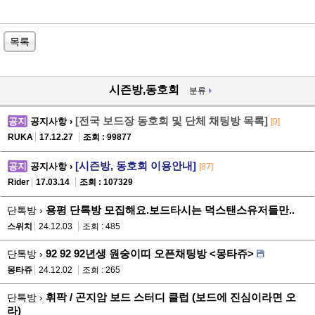
목록
시즌방,동호회
분류
[전국 보드장 동호회 및 단체 채팅방 목록]
공지
공지사항 ›
[9]
RUKA
17.12.27
조회 : 99877
[시즌방, 동호회 이용안내]
공지
공지사항 ›
[87]
Rider
17.03.14
조회 : 107329
용평 단톡방 모집해요.보드타시는 덕스탠스유저들만..
단톡방 ›
스위치
24.12.03
조회 : 485
92 92 92년생 원숭이띠 오픈채팅방 <몽타쥬>
단톡방 ›
몽타쥬
24.12.02
조회 : 265
휘팍 / 곤지암 보드 스터디 클럽 (보드에 진심이라면 오
단톡방 ›
라)