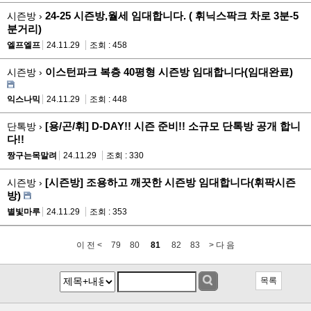
24-25 시즌방,월세 임대합니다. ( 휘닉스팍크 차로 3분-5
시즌방 ›
분거리)
엘프엘프
24.11.29
조회 : 458
이스턴파크 복층 40평형 시즌방 임대합니다(임대완료)
시즌방 ›
익스나믹
24.11.29
조회 : 448
[용/곤/휘] D-DAY!! 시즌 준비!! 소규모 단톡방 공개 합니
단톡방 ›
다!!
짱구는목말려
24.11.29
조회 : 330
[시즌방] 조용하고 깨끗한 시즌방 임대합니다(휘팍시즌
시즌방 ›
방)
별빛마루
24.11.29
조회 : 353
이 전 <
79
80
81
82
83
> 다 음
목록