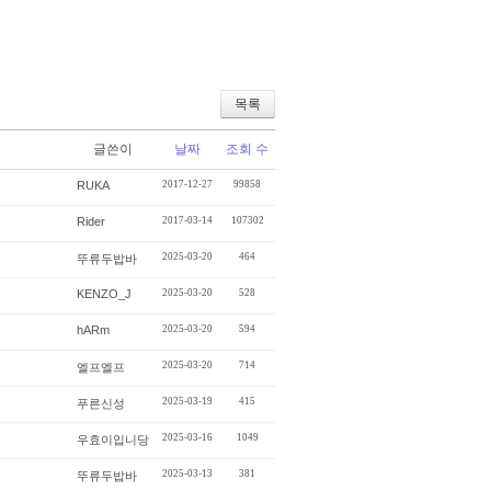
목록
글쓴이
날짜
조회 수
RUKA
2017-12-27
99858
Rider
2017-03-14
107302
2025-03-20
464
뚜류두밥바
KENZO_J
2025-03-20
528
hARm
2025-03-20
594
2025-03-20
714
엘프엘프
2025-03-19
415
푸른신성
2025-03-16
1049
우효이입니당
2025-03-13
381
뚜류두밥바