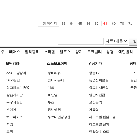
첫 페이지
63
64
65
66
67
68
69
70
71
검
무주
베어스
웰리힐리
스타힐
알프스
양지
오크밸리
용평
에덴밸리
보딩강좌
스노보드장비
영상기타
장터
SKY 보딩강좌
장비리뷰
헝글TV
보드
SKY 칼럼
장비사용기
동영상자료실
일반
헝그리보더 FAQ
데크
헝그리사진첩
공동
강습게시판
바인딩
일반사진첩
누구나칼럼
부츠
보딩음악
빅에어
장비셋팅
자료실
하프파이프
부츠바인딩궁합
리조트별 웹캠모음
지빙
리조트별 날씨
트릭
렌탈샵 리스트