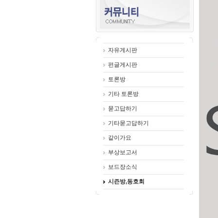
자유게시판
펀글게시판
토론방
기타 토론방
묻고답하기
기타묻고답하기
같이가요
부상보고서
보드장소식
시즌방,동호회