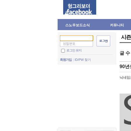
스노우보드소식
커뮤니티
시즌
로그인 유지
글 
회원가입
ID/PW 찾기
90년
닉네임