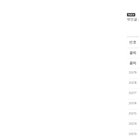
엮인글 :
번호
공지
공지
21579
21578
21577
21576
21575
21574
21573