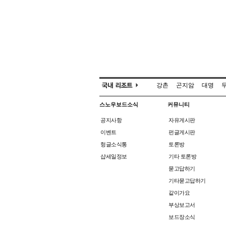
강촌
곤지암
대명
스노우보드소식
커뮤니티
공지사항
자유게시판
이벤트
펀글게시판
헝글소식통
토론방
샵세일정보
기타 토론방
묻고답하기
기타묻고답하기
같이가요
부상보고서
보드장소식