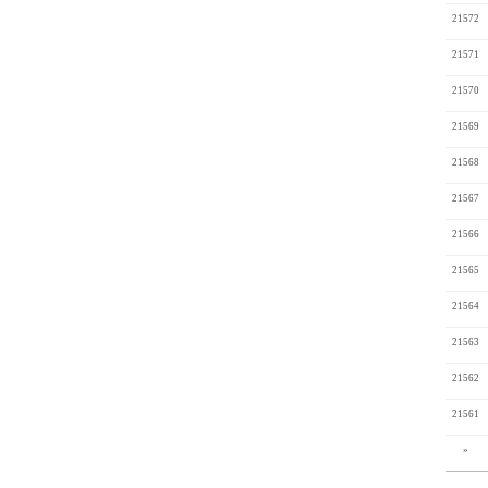
21572
21571
21570
21569
21568
21567
21566
21565
21564
21563
21562
21561
»