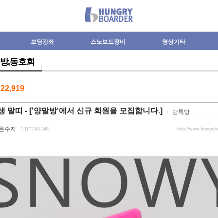
보딩강좌
스노보드장비
영상기타
방,동호회
수
22,919
생 말띠 - ['양말방'에서 신규 회원을 모집합니다.]
단톡방
은수지
*.117.145.248
http://www.hungryb