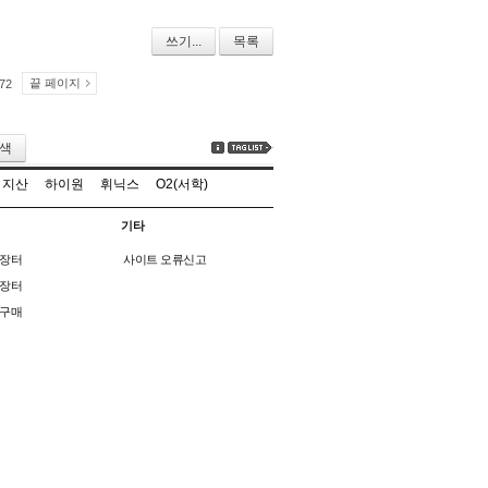
쓰기...
목록
끝 페이지
72
색
지산
하이원
휘닉스
O2(서학)
기타
장터
사이트 오류신고
장터
구매