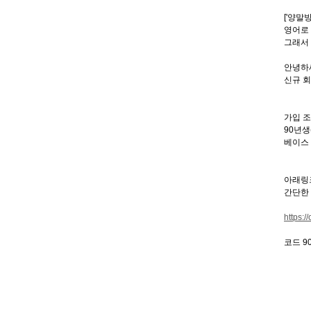
['양말
영어로 
그래서 SP
안녕하
신규 
가입 
90년생
베이스 
아래링
간단한
https:
코드 9