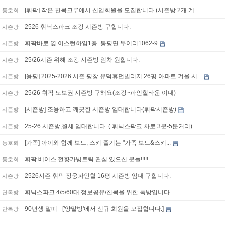
[휘팍] 작은 친목크루에서 신입회원을 모집합니다 (시즌방 2개 계...
동호회
2526 휘닉스파크 조강 시즌방 구합니다.
시즌방
휘팍바로 옆 이스턴하임1층. 봉평면 무이리1062-9
시즌방
25/26시즌 위해 조강 시즌방 임차 원합니다.
시즌방
[용평] 2025-2026 시즌 평창 유덕휴먼빌리지 26평 아파트 겨울 시...
시즌방
25/26 휘팍 도보권 시즌방 구해요(조강~파인힐타운 이내)
시즌방
[시즌방] 조용하고 깨끗한 시즌방 임대합니다(휘팍시즌방)
시즌방
25-26 시즌방,월세 임대합니다. ( 휘닉스팍크 차로 3분-5분거리)
시즌방
[가족] 아이와 함께 보드, 스키 즐기는 "가족 보드&스키...
동호회
휘팍 베이스 전향카빙트릭 관심 있으신 분들!!!!!
동호회
2526시즌 휘팍 장웅파인힐 16평 시즌방 임대 구합니다.
시즌방
휘닉스파크 4/5/60대 정보공유/친목을 위한 톡방입니다
단톡방
90년생 말띠 - ['양말방'에서 신규 회원을 모집합니다.]
단톡방