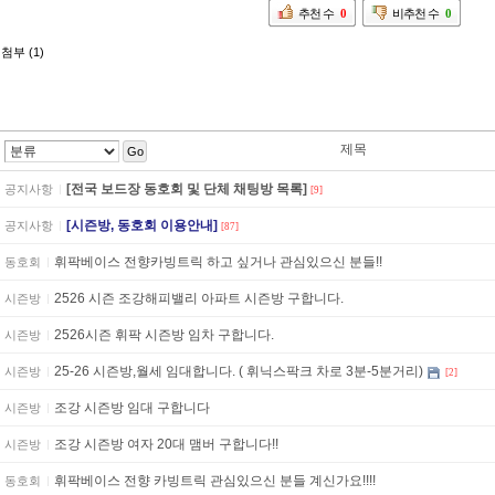
추천 수
0
비추천 수
0
첨부 (1)
제목
Go
[전국 보드장 동호회 및 단체 채팅방 목록]
공지사항
[9]
[시즌방, 동호회 이용안내]
공지사항
[87]
휘팍베이스 전향카빙트릭 하고 싶거나 관심있으신 분들!!
동호회
2526 시즌 조강해피밸리 아파트 시즌방 구합니다.
시즌방
2526시즌 휘팍 시즌방 임차 구합니다.
시즌방
25-26 시즌방,월세 임대합니다. ( 휘닉스팍크 차로 3분-5분거리)
시즌방
[2]
조강 시즌방 임대 구합니다
시즌방
조강 시즌방 여자 20대 맴버 구합니다!!
시즌방
휘팍베이스 전향 카빙트릭 관심있으신 분들 계신가요!!!!
동호회