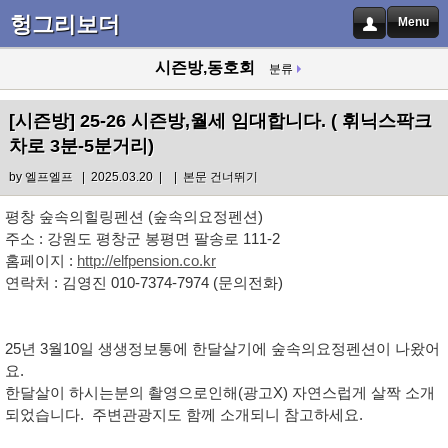
헝그리보더
Menu
시즌방,동호회
분류
[시즌방]
25-26 시즌방,월세 임대합니다. ( 휘닉스팍크
차로 3분-5분거리)
by
엘프엘프
| 2025.03.20 |
|
본문 건너뛰기
평창 숲속의힐링펜션 (숲속의요정펜션)
주소 : 강원도 평창군 봉평면 팔송로 111-2
홈페이지 :
http://elfpension.
co.kr
연락처 : 김영진 010-7374-7974 (문의전화)
25년 3월10일 생생정보통에 한달살기에 숲속의요정펜션이 나왔어
요.
한달살이 하시는분의 촬영으로인해(광고X) 자연스럽게 살짝 소개
되었습니다. 주변관광지도 함께 소개되니 참고하세요.