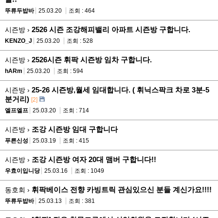
뚜류두밥바
25.03.20
조회 : 464
2526 시즌 조강해피밸리 아파트 시즌방 구합니다.
시즌방 ›
KENZO_J
25.03.20
조회 : 528
2526시즌 휘팍 시즌방 임차 구합니다.
시즌방 ›
hARm
25.03.20
조회 : 594
25-26 시즌방,월세 임대합니다. ( 휘닉스팍크 차로 3분-5
시즌방 ›
분거리)
[2]
엘프엘프
25.03.20
조회 : 714
조강 시즌방 임대 구합니다
시즌방 ›
푸른신성
25.03.19
조회 : 415
조강 시즌방 여자 20대 맴버 구합니다!!
시즌방 ›
우효이입니당
25.03.16
조회 : 1049
휘팍베이스 전향 카빙트릭 관심있으신 분들 계신가요!!!!
동호회 ›
뚜류두밥바
25.03.13
조회 : 381