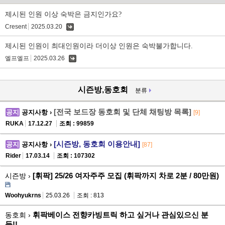
제시된 인원 이상 숙박은 금지인가요?
Cresent
2025.03.20
댓
글
제시된 인원이 최대인원이라 더이상 인원은 숙박불가합니다.
엘프엘프
2025.03.26
댓
글
시즌방,동호회
분류
[전국 보드장 동호회 및 단체 채팅방 목록]
공지
공지사항 ›
[9]
RUKA
17.12.27
조회 : 99859
[시즌방, 동호회 이용안내]
공지
공지사항 ›
[87]
Rider
17.03.14
조회 : 107302
[휘팍] 25/26 여자주주 모집 (휘팍까지 차로 2분 / 80만원)
시즌방 ›
Woohyukrns
25.03.26
조회 : 813
휘팍베이스 전향카빙트릭 하고 싶거나 관심있으신 분
동호회 ›
들!!