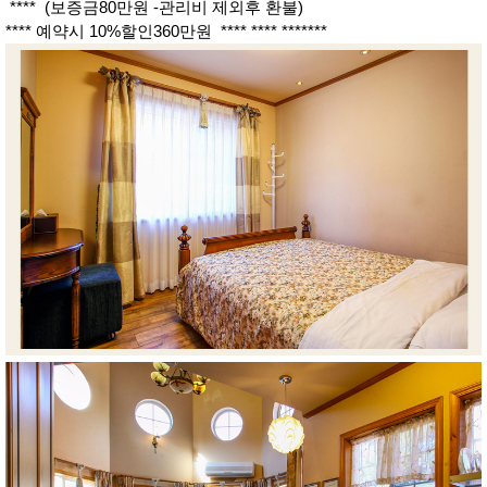
**** (보증금80만원 -관리비 제외후 환불)
**** 예약시 10%할인360만원 **** **** *******