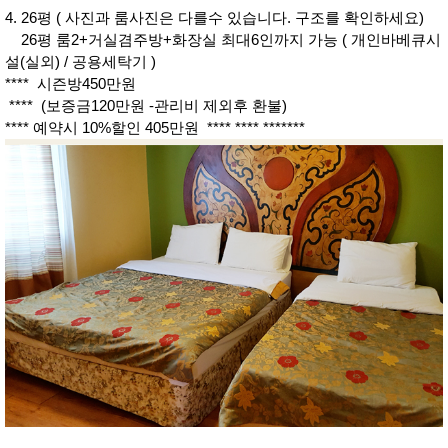
4. 26평 ( 사진과 룸사진은 다를수 있습니다. 구조를 확인하세요)
26평 룸2+거실겸주방+화장실 최대6인까지 가능 ( 개인바베큐시
설(실외) / 공용세탁기 )
**** 시즌방450만원
**** (보증금120만원 -관리비 제외후 환불)
**** 예약시 10%할인 405만원 **** **** *******