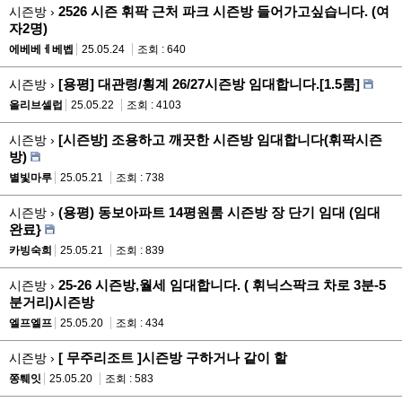
2526 시즌 휘팍 근처 파크 시즌방 들어가고싶습니다. (여
시즌방 ›
자2명)
에베베ㅔ베벱
25.05.24
조회 : 640
[용평] 대관령/횡계 26/27시즌방 임대합니다.[1.5룸]
시즌방 ›
올리브셀럽
25.05.22
조회 : 4103
[시즌방] 조용하고 깨끗한 시즌방 임대합니다(휘팍시즌
시즌방 ›
방)
별빛마루
25.05.21
조회 : 738
(용평) 동보아파트 14평원룸 시즌방 장 단기 임대 (임대
시즌방 ›
완료}
카빙숙희
25.05.21
조회 : 839
25-26 시즌방,월세 임대합니다. ( 휘닉스팍크 차로 3분-5
시즌방 ›
분거리)시즌방
엘프엘프
25.05.20
조회 : 434
[ 무주리조트 ]시즌방 구하거나 같이 할
시즌방 ›
쫑퉤잇
25.05.20
조회 : 583