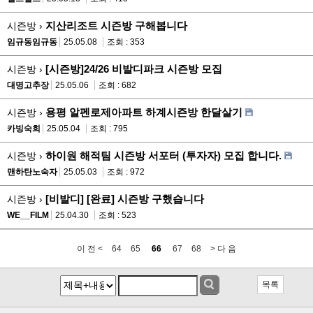
지산리조트 시즌방 구해봅니다
시즌방 ›
임규동임규동
25.05.08
조회 : 353
[시즌방]24/26 비발디파크 시즌방 모집
시즌방 ›
대명고추장
25.05.06
조회 : 682
용평 알펜로제아파트 하계시즌방 한달살기
시즌방 ›
카빙숙희
25.05.04
조회 : 795
하이원 해적팀 시즌방 서포터 (투자자) 모집 합니다.
시즌방 ›
맨하탄노숙자
25.05.03
조회 : 972
[비발디] [완료] 시즌방 구했습니다
시즌방 ›
WE__FILM
25.04.30
조회 : 523
이 전 <
64
65
66
67
68
> 다 음
목록