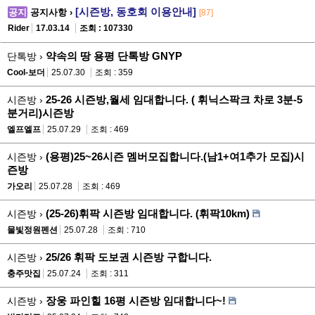
[시즌방, 동호회 이용안내]
공지
공지사항 ›
[87]
Rider
17.03.14
조회 : 107330
약속의 땅 용평 단톡방 GNYP
단톡방 ›
Cool-보더
25.07.30
조회 : 359
25-26 시즌방,월세 임대합니다. ( 휘닉스팍크 차로 3분-5
시즌방 ›
분거리)시즌방
엘프엘프
25.07.29
조회 : 469
(용평)25~26시즌 멤버모집합니다.(남1+여1추가 모집)시
시즌방 ›
즌방
가오리
25.07.28
조회 : 469
(25-26)휘팍 시즌방 임대합니다. (휘팍10km)
시즌방 ›
물빛정원펜션
25.07.28
조회 : 710
25/26 휘팍 도보권 시즌방 구합니다.
시즌방 ›
충주맛집
25.07.24
조회 : 311
장웅 파인힐 16평 시즌방 임대합니다~!
시즌방 ›