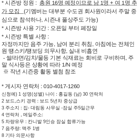
*
시즌방
정원
:
총원 16명 예정이므로 남 1명 + 여 1명 추
가 모집 (
기멤버는 대부분 수도권 회사원이라서 주말 중
심으로 참석하나, 시즌내 풀상주도 가능)
*
시즌방
사용
기간
:
오픈일 부터 폐장일
*
시즌방
특별
사항
:
자정까지만 음주 가능, 남여 분리 취침, 아침에는 전체인
원 떙스키/떙보딩 의무사항, 실내 비흡연
- 쌀/라면/김치/물등 기본 식재료는 회비로 구비하며, 주
말 식사등은 상황에 따라 1/N 예정
※ 작년 시즌중 활동 별첨 참조
*
게시자
연락처
: 010-4017-1260
신청예) 1 성명(성별) 나이 : 홍길동 (남) 30 연락처
2 보드,스키 경력 : 보드 5년차 중상급
3 주소지 : 집- 대림동 사무실 -잠실 주5일근무
4 연락처 , 메일주소:
5 차량유무 : 칸니발 9인승 잠실 합류가능
7 음주량: 맥주 1병
8 기타 의문사항