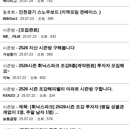
박다리고
25.07.24
조회 : 742
인천경기 스노우보드 (지역모임 전베이스_)
동호회 ›
INBOos1
25.07.23
조회 : 395
[모집완료]
시즌방 ›
WE__FILM
25.07.23
조회 : 432
2526 지산 시즌방 구해봅니다
시즌방 ›
거성중기
25.07.23
조회 : 393
2526시즌 휘닉스파크 조강8층[계약완료] 투자자 모집해
시즌방 ›
요~
지눅
25.07.22
조회 : 652
2526 시즌 조강해피밸리 아파트 시즌방 구합니다.
시즌방 ›
KENZO_J
25.07.22
조회 : 324
제목: [휘닉스파크] 25/26시즌 조강 투자자 (평일 성별관
시즌방 ›
계없이 1명, 주말 남자 1명) ...
능동곱창
25.07.22
조회 : 578