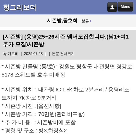
헝그리보더
Menu
시즌방,동호회
분류
[시즌방]
(용평)25~26시즌 멤버모집합니다.(남1+여1
추가 모집)시즌방
by
가오리
| 2025.07.28 |
|
본문 건너뛰기
* 시즌방 건물명 (동/호) :
강원도 평창군 대관령면 경강로
5178
스위트빌 호수 미배정
*
시즌방
위치
: 대관령 IC 1.8k 차로 2분거리 / 용평리조
트까지 7k 차로 9분거리
*
시즌방
사진
:
[옵션사항]
*
시즌방
가격
:
70만원(관리비포함)
* 추 가 비 용
:
시즌방비에 포함
* 평형 및 구조
:
방3,화장실2