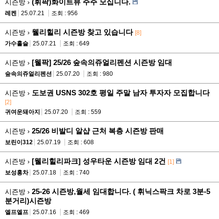
(휘팍)화이트뷰 주주 모십니다.
시즌방 ›
레켄
25.07.21
조회 : 956
웰리힐리 시즌방 찾고 있습니다
시즌방 ›
[8]
가수훌슬
25.07.21
조회 : 649
[웰팍] 25/26 숲속의쥬얼리펜션 시즌방 임대
시즌방 ›
숲속의쥬얼리펜션
25.07.20
조회 : 980
도보권 USNS 302호 평일 주말 남자 투자자 모집합니다
시즌방 ›
[2]
귀여운돼아지
25.07.20
조회 : 559
25/26 비발디 알샵 근처 복층 시즌방 판매
시즌방 ›
보린이312
25.07.19
조회 : 608
[웰리힐리파크] 성우타운 시즌방 임대 2건
시즌방 ›
[1]
보성홍차
25.07.18
조회 : 740
25-26 시즌방,월세 임대합니다. ( 휘닉스팍크 차로 3분-5
시즌방 ›
분거리)시즌방
엘프엘프
25.07.16
조회 : 469