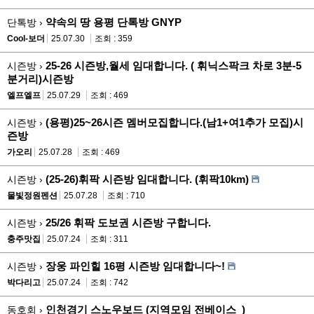
약속의 땅 용평 단톡방 GNYP
단톡방 ›
Cool-보더
25.07.30
조회 : 359
25-26 시즌방,월세 임대합니다. ( 휘닉스팍크 차로 3분-5
시즌방 ›
분거리)시즌방
엘프엘프
25.07.29
조회 : 469
(용평)25~26시즌 멤버모집합니다.(남1+여1추가 모집)시
시즌방 ›
즌방
가오리
25.07.28
조회 : 469
(25-26)휘팍 시즌방 임대합니다. (휘팍10km)
시즌방 ›
물빛정원펜션
25.07.28
조회 : 710
25/26 휘팍 도보권 시즌방 구합니다.
시즌방 ›
충주맛집
25.07.24
조회 : 311
장웅 파인힐 16평 시즌방 임대합니다~!
시즌방 ›
박다리고
25.07.24
조회 : 742
인천경기 스노우보드 (지역모임 전베이스_)
동호회 ›