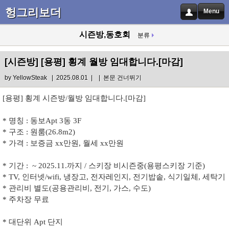
헝그리보더
Menu
시즌방,동호회
분류
[시즌방]
[용평] 횡계 월방 임대합니다.[마감]
by
YellowSteak
| 2025.08.01 |
|
본문 건너뛰기
[용평] 횡계 시즌방/월방 임대합니다.[마감]
* 명칭 : 동보Apt 3동 3F
* 구조 : 원룸(26.8m2)
* 가격 : 보증금 xx만원, 월세 xx만원
* 기간 : ~ 2025.11.까지 / 스키장 비시즌중(용평스키장 기준)
* TV, 인터넷/wifi, 냉장고, 전자레인지, 전기밥솥, 식기일체, 세탁기
* 관리비 별도(공용관리비, 전기, 가스, 수도)
* 주차장 무료
* 대단위 Apt 단지