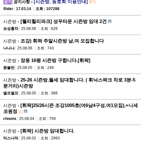
[시즌방, 동호회 이용안내]
공지
공지사항 ›
[87]
Rider
17.03.14
조회 : 107298
[웰리힐리파크] 성우타운 시즌방 임대 2건
시즌방 ›
보성홍차
25.08.06
조회 : 629
조강) 휘팍 주말시즌방 남,여 모집합니다
시즌방 ›
나나나
25.08.06
조회 : 743
장웅 16평 시즌방 구합니다.[휘팍]
시즌방 ›
몽블란
25.08.05
조회 : 249
25-26 시즌방,월세 임대합니다. ( 휘닉스팍크 차로 3분-5
시즌방 ›
분거리)시즌방
엘프엘프
25.08.05
조회 : 388
[휘팍]25/26시즌 조강1005호(여6남4구성,여1모집),+니세
시즌방 ›
코원정
[1]
choons
25.08.04
조회 : 759
[휘팍] 시즌방 임대합니다.
시즌방 ›
익스나믹
25.08.02
조회 : 2993