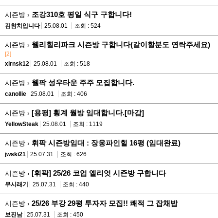
조강310호 평일 식구 구합니다!
시즌방 ›
김참치입니다
25.08.01
조회 : 524
웰리힐리파크 시즌방 구합니다(같이할분도 연락주세요)
시즌방 ›
[2]
xirnsk12
25.08.01
조회 : 518
웰팍 성우타운 주주 모집합니다.
시즌방 ›
canollie
25.08.01
조회 : 406
[용평] 횡계 월방 임대합니다.[마감]
시즌방 ›
YellowSteak
25.08.01
조회 : 1119
휘팍 시즌방임대 : 장웅파인힐 16평 (임대완료)
시즌방 ›
jwski21
25.07.31
조회 : 626
[휘팍] 25/26 코업 엘리엇 시즌방 구합니다
시즌방 ›
무시래기
25.07.31
조회 : 440
25/26 부강 29평 투자자 모집!! 쾌적 그 잡채밥
시즌방 ›
보진남
25.07.31
조회 : 450