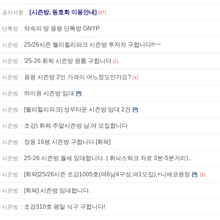
[시즌방, 동호회 이용안내]
공지사항
[87]
약속의 땅 용평 단톡방 GNYP
단톡방
25/26시즌 웰리힐리파크 시즌방 투자자 구합니다!!~~
시즌방
'25-26 휘팍 시즌방 원룸 구합니다
시즌방
[5]
용평 시즌방 2인 가격이 어느정도인가요?
시즌방
[4]
하이원 시즌방 임대
시즌방
[웰리힐리파크] 성우타운 시즌방 임대 2건
시즌방
조강) 휘팍 주말시즌방 남,여 모집합니다
시즌방
장웅 16평 시즌방 구합니다.[휘팍]
시즌방
25-26 시즌방,월세 임대합니다. ( 휘닉스팍크 차로 3분-5분거리)...
시즌방
[휘팍]25/26시즌 조강1005호(여6남4구성,여1모집),+니세코원정
시즌방
[1]
[휘팍] 시즌방 임대합니다.
시즌방
조강310호 평일 식구 구합니다!
시즌방