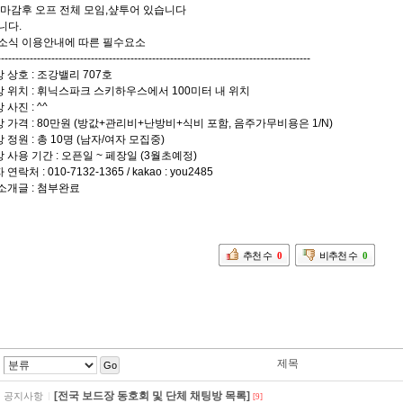
집마감후 오프 전체 모임,샾투어 있습니다
니다.
소식 이용안내에 따른 필수요소
---------------------------------------------------------------------------------------
방 상호 : 조강밸리 707호
방 위치 : 휘닉스파크 스키하우스에서 100미터 내 위치
 사진 : ^^
방 가격 : 80만원 (방값+관리비+난방비+식비 포함, 음주가무비용은 1/N)
방 정원 : 총 10명 (남자/여자 모집중)
방 사용 기간 : 오픈일 ~ 페장일 (3월초예정)
연락처 : 010-7132-1365 / kakao : you2485
 소개글 : 첨부완료
추천 수
0
비추천 수
0
제목
Go
[전국 보드장 동호회 및 단체 채팅방 목록]
공지사항
[9]