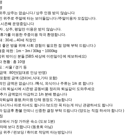
2명
3명
말위주,상주는 없습니다./ 상주 인원 받지 않습니다
장인 위주로 주말에 타는 보더들입니다 /주말이용자 모집입니다.
11시즌째 운영중입니다
 , 상주, 평일만 이용은 받지 않습니다.
,휴가를 이용한 주중이용 적극 환영합니다.
령대 : 30세ㅡ40세 직장인
기 좋은 방을 위해 사회 경험이 필요한 점 양해 부탁 드립니다.)
 체중 제한 : 1m ~ 3m / 30kg ~ 1000kg
범위 밖이신 분들 [SBS 세상에 이런일이] 에 제보하세요)
 현황 : 총 10명
도 : 서울 / 경기 등
 금액 : 80만(임대료 인상 반영)
두 포함된 금액 (관리비,식대,기타 포함)
가적인 금액은 없습니다. /특식, 외식이나 주류는 1/n 로 합니다
입실시와 퇴실시에 시즌방 공동비품 정리와 퇴실같이 도와주세요
년 추가 금액없이 마감하고 1/n 분배 했습니다
지막퇴실때 용평,하이원 단체 원정도 가능합니다
이타시거나 따로 타셔도 됩니다 /보드만 꼭 타는게 아닌 관광하셔도 됩니다
자자 입금후 환불 안되니 신중한 결정 부탁 드립니다 (양도는 직접 하셔야 합니다 )
특징
로프에서 가장 가까운 숙소 (도보 1분)
제/자매 보다 친합니다 (동호회 아님)
이딩 위주 / 펀보딩 / 취미로 적당히 타는방입니다