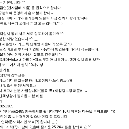
려는 기본입니다. ^^
내 금연(전자담배 포함) 을 원칙으로 합니다
 구분하여 운영하며 혼숙 불가 합니다
가끔 이야 거리와 즐거움이 있을때 자정 전까지 짧게 합니다.
복도 너구리 굴에서 피고 오는 겁니다.^^;)
실/퇴실시 장비 서로 서로 협조하여 옮겨요 ^^
분한 사람 없습니다 ^^;;;;;;;
한 시즌방 (카카오 톡 단체방 사용내역 모두 공개)
스트,장비보관 투자자 지인만 가능하나 방인원에 따라서 적용합니다.
인 물건아닌 장비 사용시 절도로 간주합니다
싱용체어+toko t8 다리미+왁스 무제한 사용가능, 행거 설치 의류 보관
다 보드 거치대 설치 10대이상
한 거절
인 성향이 강하신분
공장소 에티켓 없는분 (담배,고성방가,노상방뇨(?))
아래 없으신분 (무서워요;;)
침시 코고시는분 사절합니다 (필독 !!!! )-아침땡보딩 때문에 ㅠ
 단체생활에 필요한 기본 예절
처
132-1365
거나 you2485 카톡하셔도 됩니다(저녁 10시 이후는 다음날 부탁드립니다)
인이 좀 늦는경우가 있으나 연락 꼭 드립니다.
 연락/문자 하시면 보복(?) 합니다 -_-;)
약 : 기력(?)이 남아 있을때 즐거운 25-26시즌을 함께 해요 ^^