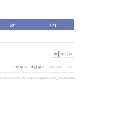
장터
기타
조회 수
추천 수
743
0
2025.08.06 13:11:11
oarder.com/index.php?mid=Society&document_srl=51612569