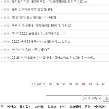
웰리힐리파크 시즌방 구합니다(같이할분도 연락주세요)
시즌방
[2]
웰팍 성우타운 주주 모집합니다.
시즌방
[용평] 횡계 월방 임대합니다.[마감]
시즌방
휘팍 시즌방임대 : 장웅파인힐 16평 (임대완료)
시즌방
[휘팍] 25/26 코업 엘리엇 시즌방 구합니다
시즌방
25/26 부강 29평 투자자 모집!! 쾌적 그 잡채밥
시즌방
약속의 땅 용평 단톡방 GNYP
단톡방
25-26 시즌방,월세 임대합니다. ( 휘닉스팍크 차로 3분-5분거리)...
시즌방
첫 페이지
57
58
59
60
61
62
63
64
65
검
무주
베어스
웰리힐리
스타힐
알프스
양지
오크밸리
용평
에덴밸리