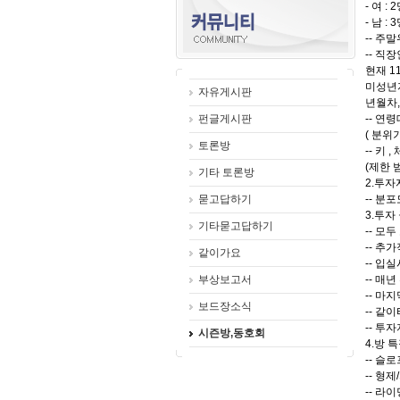
- 여 : 
- 남 : 
-- 주
-- 직
현재 
미성년자
자유게시판
년월차
펀글게시판
-- 연
( 분위
토론방
-- 키 ,
(제한 
기타 토론방
2.투자자
묻고답하기
-- 분포
3.투자
기타묻고답하기
-- 모
-- 추
같이가요
-- 
부상보고서
-- 매
-- 마
보드장소식
-- 같
-- 투
시즌방,동호회
4.방 
-- 슬
-- 형
-- 라