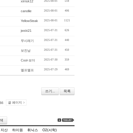
xirnsk12
2025-08-01
518
canollie
2025-08-01
406
YellowSteak
2025-08-01
1121
jwski21
2025-07-31
626
2025-07-31
440
무시래기
2025-07-31
450
보진남
2025-07-30
359
Cool-보더
2025-07-29
469
엘프엘프
쓰기...
목록
끝 페이지
66
색
지산
하이원
휘닉스
O2(서학)