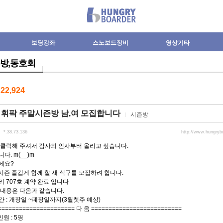
보딩강좌
스노보드장비
영상기타
방,동호회
수
22,924
 휘팍 주말시즌방 남,여 모집합니다
시즌방
*.38.73.136
http://www.hungryb
 클릭해 주셔서 감사의 인사부터 올리고 싶습니다.
다. m(__)m
세요?
6 시즌 즐겁게 함께 할 새 식구를 모집하려 합니다.
 707호 계약 완료 입니다
 내용은 다음과 같습니다.
 : 개장일 ~폐장일까지(3월첫주 예상)
====================== 다 음 ==========================
인원 : 5명