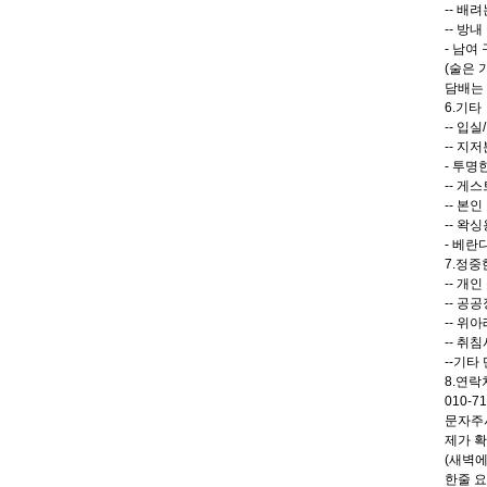
-- 배
-- 방
- 남여
(술은 
담배는 
6.기타
-- 입
-- 지저
- 투명
-- 게
-- 본
-- 왁
- 베란
7.정중
-- 개
-- 공
-- 위
-- 취
--기타
8.연락
010-7
문자주시
제가 확
(새벽에
한줄 요