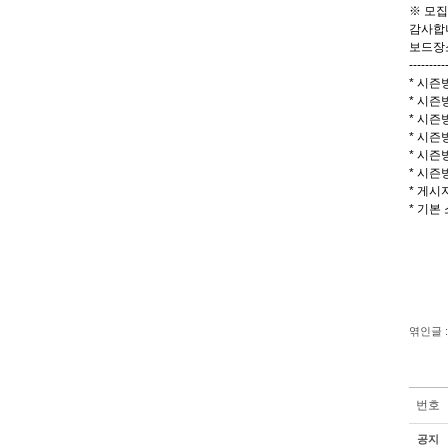
※ 모
감사합
보드장
---------
* 시즌
* 시즌
* 시즌방
* 시즌
* 시즌
* 시즌
* 게시자 
* 기본
엮인글 :
번호
공지