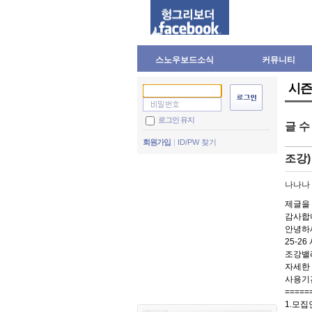
스노우보드소식
커뮤니티
시즌
로그인 유지
글 
회원가입
ID/PW 찾기
조강)
나나나
제글을
감사합니
안녕하
25-2
조강밸리
자세한
사용기간
=====
1.모집