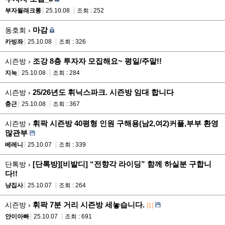
부자될래크롱
25.10.08
조회 : 252
마감
동호회 ›
카빙좌
25.10.08
조회 : 326
조강 8층 투자자 모집해요~ 평일/주말!!
시즌방 ›
지눅
25.10.08
조회 : 284
25/26년도 휘닉스파크. 시즌방 임대 합니다
시즌방 ›
충근
25.10.08
조회 : 367
휘팍 시즌방 40평형 인원 구해용(남2,여2)커플,부부 환영
시즌방 ›
많관부
베레니
25.10.07
조회 : 339
[단톡방][비발디] “전향각 라이딩” 함께 하실분 구합니
단톡방 ›
다!!
냥집사
25.10.07
조회 : 264
휘팍 7분 거리 시즌방 세놓습니다.
시즌방 ›
[1]
얀이아빠
25.10.07
조회 : 691