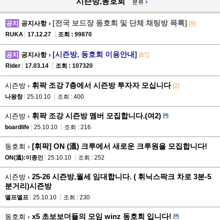
시즌방,동호회
분류
[전국 보드장 동호회 및 단체 채팅방 목록]
공지
공지사항 ›
[9]
RUKA
17.12.27
조회 : 99870
[시즌방, 동호회 이용안내]
공지
공지사항 ›
[87]
Rider
17.03.14
조회 : 107320
휘팍 조강 7층에서 시즌방 투자자 모십니다
시즌방 ›
[2]
나왕창
25.10.10
조회 : 400
휘팍 조강 시즌방 멤버 모집합니다.(여2)
시즌방 ›
boardlife
25.10.10
조회 : 216
[휘팍] ON (溫) 크루에서 새로운 크루원을 모집합니다!
동호회 ›
ON(溫):이종인
25.10.10
조회 : 252
25-26 시즌방,월세 임대합니다. ( 휘닉스팍크 차로 3분-5
시즌방 ›
분거리)시즌방
엘프엘프
25.10.10
조회 : 230
x5 초보보더들의 모임 winz 동호회 입니다!
동호회 ›