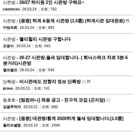
26/27 하이원 2인 시즌방 구해요~
시즌방 ›
canonceo
26.03.24
조회 : 762
[용평] 하계 &동계 시즌방 (1.5룸) (하계시즌 임대완료)
시즌방 ›
카빙숙희
26.03.24
조회 : 893
웰리힐리 시즌방 구합니다
시즌방 ›
조용이
26.03.24
조회 : 641
26-27 시즌방,월세 임대합니다. ( 휘닉스팍크 차로 3분-5
시즌방 ›
분거리)시즌방
엘프엘프
26.03.24
조회 : 545
비시즌에도 전향각 정보 단톡방
단톡방 ›
[2]
prove
26.03.23
조회 : 741
[팀컴퍼니] 채용 공고 - 친구직 모집 (곤지암)
동호회 ›
[1]
감귤추적자
26.03.21
조회 : 890
​​​​​​​[용평] 대관령/횡계 2026하계 월세 임대합니다.[1.5룸]
시즌방 ›
올리브셀럽
26.03.19
조회 : 2494