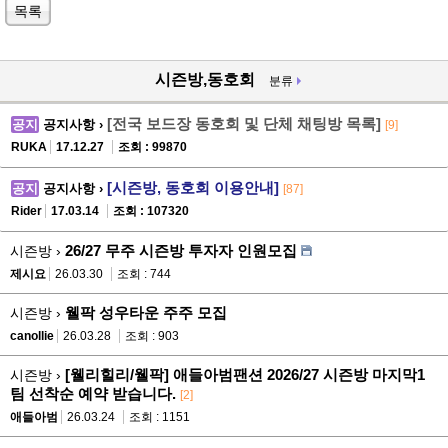
목록
시즌방,동호회
분류
[전국 보드장 동호회 및 단체 채팅방 목록]
공지
공지사항 ›
[9]
RUKA
17.12.27
조회 : 99870
[시즌방, 동호회 이용안내]
공지
공지사항 ›
[87]
Rider
17.03.14
조회 : 107320
26/27 무주 시즌방 투자자 인원모집
시즌방 ›
제시요
26.03.30
조회 : 744
웰팍 성우타운 주주 모집
시즌방 ›
canollie
26.03.28
조회 : 903
[웰리힐리/웰팍] 애들아범팬션 2026/27 시즌방 마지막1
시즌방 ›
팀 선착순 예약 받습니다.
[2]
애들아범
26.03.24
조회 : 1151