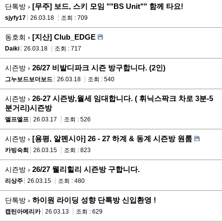
[무주] 보드, 스키 모임 ""BS Unit"" 함께 타요!
단톡방 ›
sjyfy17
26.03.18
조회 : 709
[지산] Club_EDGE
동호회 ›
Daiki
26.03.18
조회 : 717
26/27 비발디파크 시즌 방구합니다. (2인)
시즌방 ›
그누보드보더보드
26.03.18
조회 : 540
26-27 시즌방,월세 임대합니다. ( 휘닉스팍크 차로 3분-5
시즌방 ›
분거리)시즌방
엘프엘프
26.03.17
조회 : 526
[용평, 알펜시아] 26 - 27 하계 & 동계 시즌방 원룸
시즌방 ›
카빙숙희
26.03.15
조회 : 823
26/27 웰리힐리 시즌방 구합니다.
시즌방 ›
리상주
26.03.15
조회 : 480
하이원 라이딩 성향 단톡방 신입환영 !
단톡방 ›
캡틴아메리카
26.03.13
조회 : 629